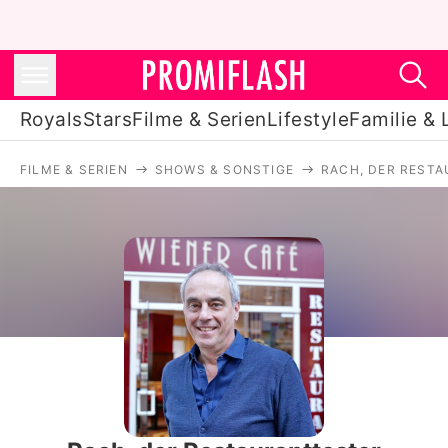
Royals
Stars
Filme & Serien
Lifestyle
Familie & 
FILME & SERIEN
SHOWS & SONSTIGE
RACH, DER REST
Royals
Stars
Filme & Serien
Lifestyle
Familie & Liebe
Promiflash Exklusiv