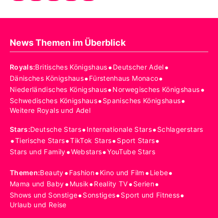
News Themen im Überblick
•
•
Royals
:
Britisches Königshaus
Deutscher Adel
•
•
Dänisches Königshaus
Fürstenhaus Monaco
•
•
Niederländisches Königshaus
Norwegisches Königshaus
•
•
Schwedisches Königshaus
Spanisches Königshaus
Weitere Royals und Adel
•
•
Stars
:
Deutsche Stars
Internationale Stars
Schlagerstars
•
•
•
•
Tierische Stars
TikTok Stars
Sport Stars
•
•
Stars und Family
Webstars
YouTube Stars
•
•
•
•
Themen
:
Beauty
Fashion
Kino und Film
Liebe
•
•
•
•
Mama und Baby
Musik
Reality TV
Serien
•
•
•
Shows und Sonstige
Sonstiges
Sport und Fitness
Urlaub und Reise