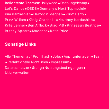
•
•
Beliebteste Themen
:
Hollywood
Dschungelcamp
•
•
•
Let's Dance
DSDS
Germany's Next Topmodel
•
•
•
Kim Kardashian
Herzogin Meghan
Prinz Harry
•
•
•
Prinz William
König Charles III
Kourtney Kardashian
•
•
•
•
Kylie Jenner
Ben Affleck
Brad Pitt
Prinzessin Beatrice
•
•
Britney Spears
Madonna
Katie Price
Sonstige Links
•
•
•
Alle Themen auf Promiflash
Jobs
App runterladen
Team
•
•
•
Redaktionelle Richtlinien
Impressum
•
•
Datenschutzerklärung
Nutzungsbedingungen
Utiq verwalten