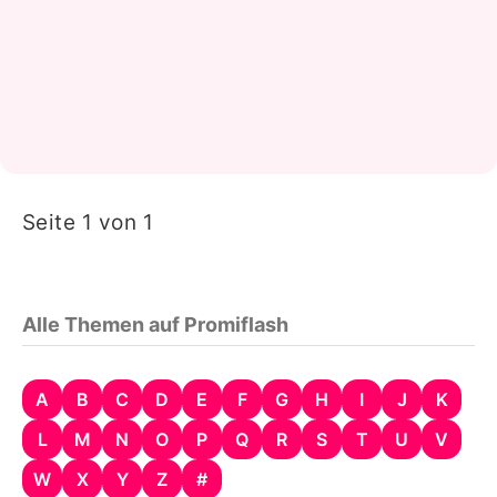
Seite 1 von 1
Alle Themen auf Promiflash
A
B
C
D
E
F
G
H
I
J
K
L
M
N
O
P
Q
R
S
T
U
V
W
X
Y
Z
#