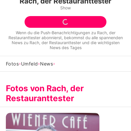
Rach, der Restauranttester
Alle Themen auf Promiflash
Show
Jobs
App runterladen
Wenn du die Push-Benachrichtigungen zu
Rach, der
Restauranttester
abonnierst, bekommst du alle spannenden
Team
News zu
Rach, der Restauranttester
und die wichtigsten
News des Tages
Redaktionelle Richtlinien
Fotos
Umfeld
News
Impressum
Datenschutzerklärung
Fotos von Rach, der
Nutzungsbedingungen
Restauranttester
Utiq verwalten