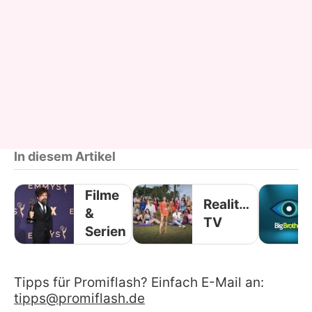
In diesem Artikel
Filme
Reality-
&
TV
Serien
Tipps für Promiflash? Einfach E-Mail an:
tipps@promiflash.de