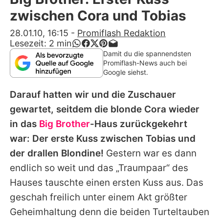
Alle Themen auf Promiflash
zwischen Cora und Tobias
Jobs
28.01.10, 16:15
-
Promiflash Redaktion
Lesezeit:
2
min
App runterladen
Damit du die spannendsten
Promiflash-News auch bei
Team
Google siehst.
Redaktionelle Richtlinien
Darauf hatten wir und die Zuschauer
gewartet, seitdem die blonde Cora wieder
Impressum
in das
Big Brother
-Haus zurückgekehrt
Datenschutzerklärung
war: Der erste Kuss zwischen Tobias und
der drallen Blondine!
Gestern war es dann
Nutzungsbedingungen
endlich so weit und das „Traumpaar“ des
Utiq verwalten
Hauses tauschte einen ersten Kuss aus. Das
geschah freilich unter einem Akt größter
Geheimhaltung denn die beiden Turteltauben