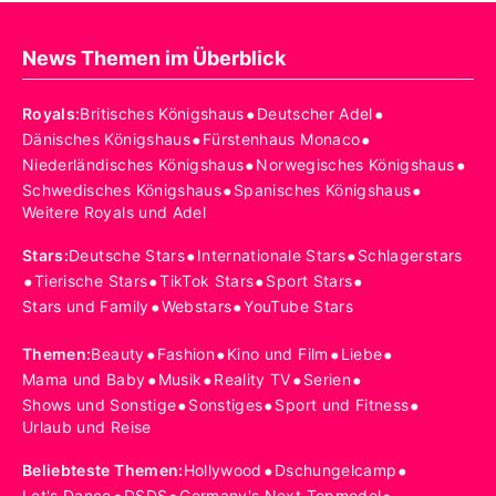
News Themen im Überblick
•
•
Royals
:
Britisches Königshaus
Deutscher Adel
•
•
Dänisches Königshaus
Fürstenhaus Monaco
•
•
Niederländisches Königshaus
Norwegisches Königshaus
•
•
Schwedisches Königshaus
Spanisches Königshaus
Weitere Royals und Adel
•
•
Stars
:
Deutsche Stars
Internationale Stars
Schlagerstars
•
•
•
•
Tierische Stars
TikTok Stars
Sport Stars
•
•
Stars und Family
Webstars
YouTube Stars
•
•
•
•
Themen
:
Beauty
Fashion
Kino und Film
Liebe
•
•
•
•
Mama und Baby
Musik
Reality TV
Serien
•
•
•
Shows und Sonstige
Sonstiges
Sport und Fitness
Urlaub und Reise
•
•
Beliebteste Themen
:
Hollywood
Dschungelcamp
Let's Dance
DSDS
Germany's Next Topmodel