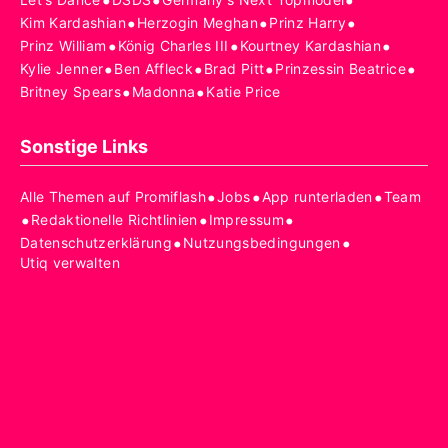
•
•
•
•
•
•
Kim Kardashian
Herzogin Meghan
Prinz Harry
•
•
•
Prinz William
König Charles III
Kourtney Kardashian
•
•
•
•
Kylie Jenner
Ben Affleck
Brad Pitt
Prinzessin Beatrice
•
•
Britney Spears
Madonna
Katie Price
Sonstige Links
•
•
•
Alle Themen auf Promiflash
Jobs
App runterladen
Team
•
•
•
Redaktionelle Richtlinien
Impressum
•
•
Datenschutzerklärung
Nutzungsbedingungen
Utiq verwalten