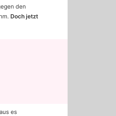
 gegen den
ihm.
Doch jetzt
laus es