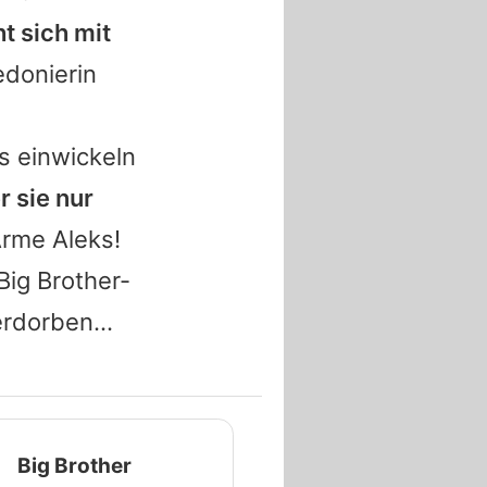
t sich mit
edonierin
s einwickeln
r sie nur
rme Aleks!
Big Brother-
rdorben...
Big Brother