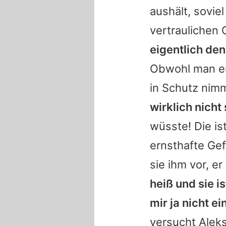
aushält, sovie
vertraulichen 
eigentlich de
Obwohl man er
in Schutz nimm
wirklich nicht 
wüsste! Die is
ernsthafte Gefü
sie ihm vor, e
heiß und sie i
mir ja nicht e
versucht Alek