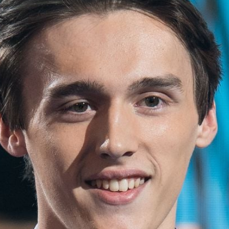
Filme & Serien
Lifestyle
Familie & Liebe
Promiflash Exklusiv
Alle Themen auf Promiflash
Jobs
App runterladen
Team
Redaktionelle Richtlinien
Impressum