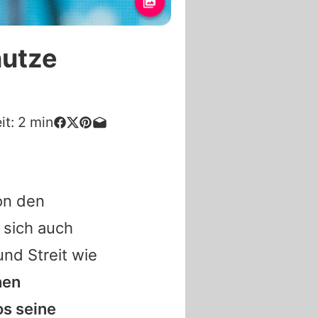
nutze
it:
2
min
on den
 sich auch
und Streit wie
nen
os seine