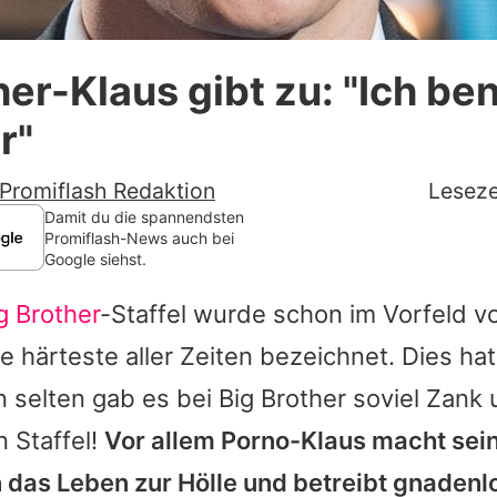
Datenschutzerklärung
her-Klaus gibt zu: "Ich be
Nutzungsbedingungen
r"
Utiq verwalten
Promiflash Redaktion
Leseze
Damit du die spannendsten
Promiflash-News auch bei
Google siehst.
g Brother
-Staffel wurde schon im Vorfeld v
e härteste aller Zeiten bezeichnet. Dies hat
n selten gab es bei Big Brother soviel Zank 
n Staffel!
Vor allem Porno-Klaus macht sei
das Leben zur Hölle und betreibt gnadenl