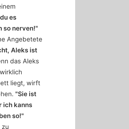
 einem
 du es
h so nerven!"
ine Angebetete
ht, Aleks ist
nn das Aleks
wirklich
tt liegt, wirft
ehen.
"Sie ist
r ich kanns
eben so!"
 zu