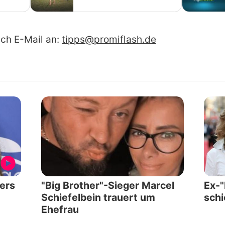
ach E-Mail an:
tipps@promiflash.de
vers
"Big Brother"-Sieger Marcel
Ex-"
Schiefelbein trauert um
schi
Ehefrau