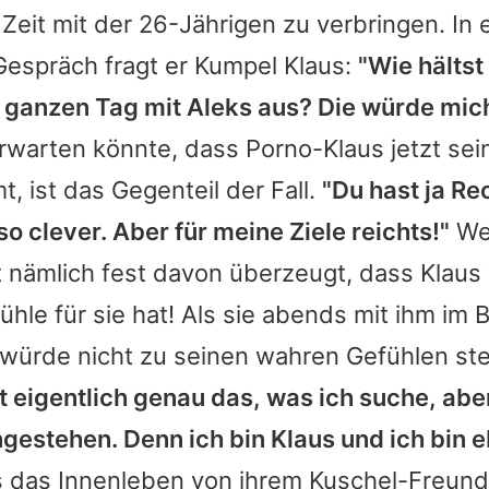
l Zeit mit der 26-Jährigen zu verbringen. In
Gespräch fragt er Kumpel Klaus:
"Wie hältst
n ganzen Tag mit Aleks aus? Die würde mic
warten könnte, dass Porno-Klaus jetzt se
t, ist das Gegenteil der Fall.
"Du hast ja Rec
so clever. Aber für meine Ziele reichts!"
We
t nämlich fest davon überzeugt, dass Klaus 
hle für sie hat! Als sie abends mit ihm im Be
r würde nicht zu seinen wahren Gefühlen st
st eigentlich genau das, was ich suche, abe
ingestehen. Denn ich bin Klaus und ich bin 
s das Innenleben von ihrem Kuschel-Freund