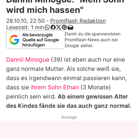
Alle Themen auf Promiflash
wird mich hassen"
Jobs
28.10.10, 22:50
-
Promiflash Redaktion
Lesezeit:
1
min
App runterladen
Damit du die spannendsten
Promiflash-News auch bei
Team
Google siehst.
Redaktionelle Richtlinien
Dannii Minogue
(39) ist eben auch nur eine
ganz normale Mutter. Als solche weiß sie,
Impressum
dass es irgendwann einmal passieren kann,
Datenschutzerklärung
dass sie
ihrem Sohn Ethan
(3 Monate)
peinlich sein wird.
Ab einem gewissen Alter
Nutzungsbedingungen
des Kindes fände sie das auch ganz normal.
Utiq verwalten
Anzeige