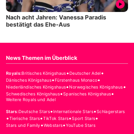
Nach acht Jahren: Vanessa Paradis
bestätigt das Ehe-Aus
News Themen im Überblick
•
•
Royals
:
Britisches Königshaus
Deutscher Adel
•
•
Dänisches Königshaus
Fürstenhaus Monaco
•
•
Niederländisches Königshaus
Norwegisches Königshaus
•
•
Schwedisches Königshaus
Spanisches Königshaus
Weitere Royals und Adel
•
•
Stars
:
Deutsche Stars
Internationale Stars
Schlagerstars
•
•
•
•
Tierische Stars
TikTok Stars
Sport Stars
•
•
Stars und Family
Webstars
YouTube Stars