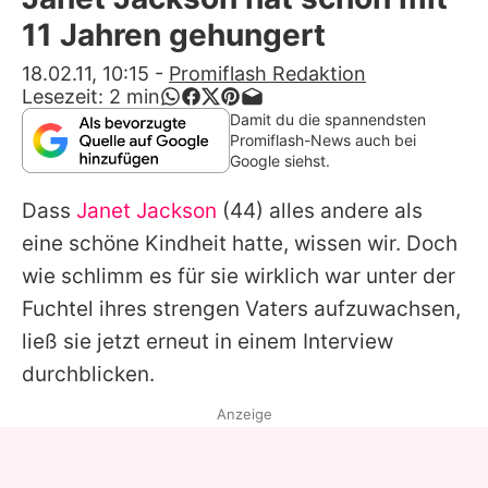
Alle Themen auf Promiflash
11 Jahren gehungert
Jobs
18.02.11, 10:15
-
Promiflash Redaktion
Lesezeit:
2
min
App runterladen
Damit du die spannendsten
Promiflash-News auch bei
Team
Google siehst.
Redaktionelle Richtlinien
Dass
Janet Jackson
(44) alles andere als
eine schöne Kindheit hatte, wissen wir. Doch
Impressum
wie schlimm es für sie wirklich war unter der
Datenschutzerklärung
Fuchtel ihres strengen Vaters aufzuwachsen,
ließ sie jetzt erneut in einem Interview
Nutzungsbedingungen
durchblicken.
Utiq verwalten
Anzeige