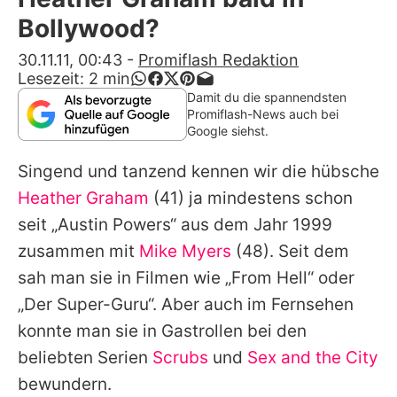
Alle Themen auf Promiflash
Bollywood?
Jobs
30.11.11, 00:43
-
Promiflash Redaktion
Lesezeit:
2
min
App runterladen
Damit du die spannendsten
Promiflash-News auch bei
Team
Google siehst.
Redaktionelle Richtlinien
Singend und tanzend kennen wir die hübsche
Heather Graham
(41) ja mindestens schon
Impressum
seit „Austin Powers“ aus dem Jahr 1999
Datenschutzerklärung
zusammen mit
Mike Myers
(48). Seit dem
sah man sie in Filmen wie „From Hell“ oder
Nutzungsbedingungen
„Der Super-Guru“. Aber auch im Fernsehen
Utiq verwalten
konnte man sie in Gastrollen bei den
beliebten Serien
Scrubs
und
Sex and the City
bewundern.