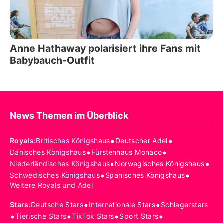
Anne Hathaway polarisiert ihre Fans mit
Babybauch-Outfit
News Themen im Überblick
•
•
Royals
:
Britisches Königshaus
Deutscher Adel
•
•
Dänisches Königshaus
Fürstenhaus Monaco
•
•
Niederländisches Königshaus
Norwegisches Königshaus
•
•
Schwedisches Königshaus
Spanisches Königshaus
Weitere Royals und Adel
•
•
Stars
:
Deutsche Stars
Internationale Stars
Schlagerstars
•
•
•
•
Tierische Stars
TikTok Stars
Sport Stars