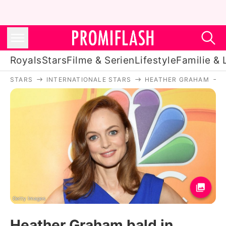
Royals
Stars
Filme & Serien
Lifestyle
Familie & 
STARS
INTERNATIONALE STARS
HEATHER GRAHAM
Royals
Stars
Filme & Serien
Lifestyle
Familie & Liebe
Promiflash Exklusiv
Getty Images
Heather Graham bald in