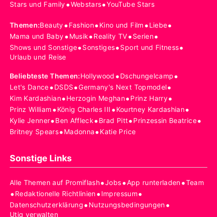
•
•
Stars und Family
Webstars
YouTube Stars
•
•
•
•
Themen
:
Beauty
Fashion
Kino und Film
Liebe
•
•
•
•
Mama und Baby
Musik
Reality TV
Serien
•
•
•
Shows und Sonstige
Sonstiges
Sport und Fitness
Urlaub und Reise
•
•
Beliebteste Themen
:
Hollywood
Dschungelcamp
•
•
•
Let's Dance
DSDS
Germany's Next Topmodel
•
•
•
Kim Kardashian
Herzogin Meghan
Prinz Harry
•
•
•
Prinz William
König Charles III
Kourtney Kardashian
•
•
•
•
Kylie Jenner
Ben Affleck
Brad Pitt
Prinzessin Beatrice
•
•
Britney Spears
Madonna
Katie Price
Sonstige Links
•
•
•
Alle Themen auf Promiflash
Jobs
App runterladen
Team
•
•
•
Redaktionelle Richtlinien
Impressum
•
•
Datenschutzerklärung
Nutzungsbedingungen
Utiq verwalten