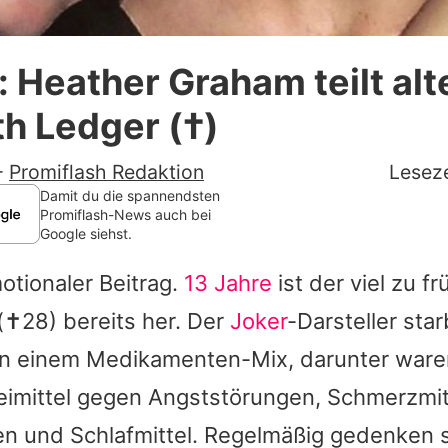
Datenschutzerklärung
 Heather Graham teilt alt
Nutzungsbedingungen
h Ledger (†)
Utiq verwalten
-
Promiflash Redaktion
Leseze
Damit du die spannendsten
Promiflash-News auch bei
Google siehst.
otionaler Beitrag.
13 Jahre
ist der viel zu f
(✝28) bereits her. Der
Joker
-Darsteller sta
n einem Medikamenten-Mix, darunter ware
imittel gegen Angststörungen, Schmerzmit
en und Schlafmittel. Regelmäßig gedenken 