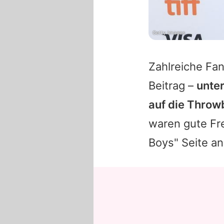
Getty Images
Zahlreiche Fan
Beitrag –
unte
auf die Throw
waren gute Fr
Boys" Seite an