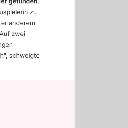
ier gefunden.
uspielerin zu
ter anderem
 Auf zwei
ngen
h", schwelgte