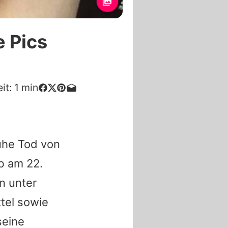
e Pics
it:
1
min
rühe Tod von
rb am 22.
n unter
tel sowie
seine