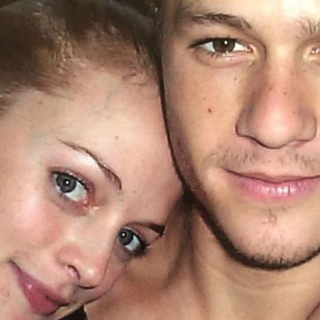
Filme & Serien
Lifestyle
Familie & Liebe
Promiflash Exklusiv
Alle Themen auf Promiflash
Jobs
App runterladen
Team
Redaktionelle Richtlinien
Impressum