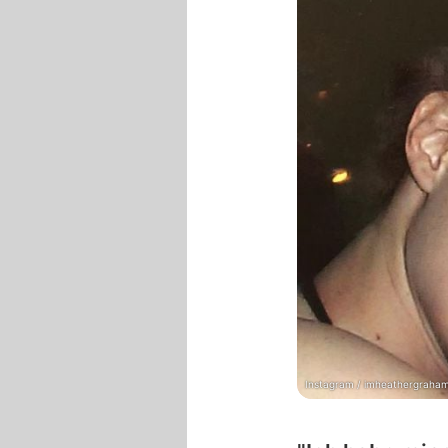
Instagram / imheathergraha