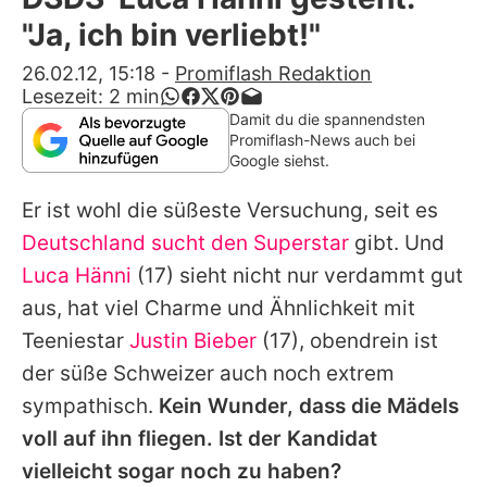
Alle Themen auf Promiflash
"Ja, ich bin verliebt!"
Jobs
26.02.12, 15:18
-
Promiflash Redaktion
Lesezeit:
2
min
App runterladen
Damit du die spannendsten
Promiflash-News auch bei
Team
Google siehst.
Redaktionelle Richtlinien
Er ist wohl die süßeste Versuchung, seit es
Deutschland sucht den Superstar
gibt. Und
Impressum
Luca Hänni
(17) sieht nicht nur verdammt gut
Datenschutzerklärung
aus, hat viel Charme und Ähnlichkeit mit
Teeniestar
Justin Bieber
(17), obendrein ist
Nutzungsbedingungen
der süße Schweizer auch noch extrem
Utiq verwalten
sympathisch.
Kein Wunder, dass die Mädels
voll auf ihn fliegen. Ist der Kandidat
vielleicht sogar noch zu haben?