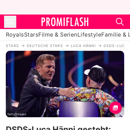
Royals
Stars
Filme & Serien
Lifestyle
Familie & 
STARS
DEUTSCHE STARS
LUCA HÄNNI
DSDS-LUCA H
Royals
Stars
Filme & Serien
Lifestyle
Familie & Liebe
Promiflash Exklusiv
Getty Images
DSDS-Luca Hänni gesteht: