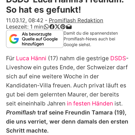
Alle Themen auf Promiflash
So hat es gefunkt!
Jobs
11.03.12, 08:42
-
Promiflash Redaktion
Lesezeit:
1
min
App runterladen
Damit du die spannendsten
Promiflash-News auch bei
Team
Google siehst.
Redaktionelle Richtlinien
Für
Luca Hänni
(17) nahm die gestrige
DSDS
-
Liveshow ein gutes Ende, der Schweizer darf
Impressum
sich auf eine weitere Woche in der
Datenschutzerklärung
Kandidaten-Villa freuen. Auch privat läuft es
gut bei dem gelernten Maurer, der bereits
Nutzungsbedingungen
seit eineinhalb Jahren
in festen Händen
ist.
Utiq verwalten
Promiflash
traf seine Freundin Tamara (19),
die uns verriet, wer denn damals den ersten
Schritt machte.