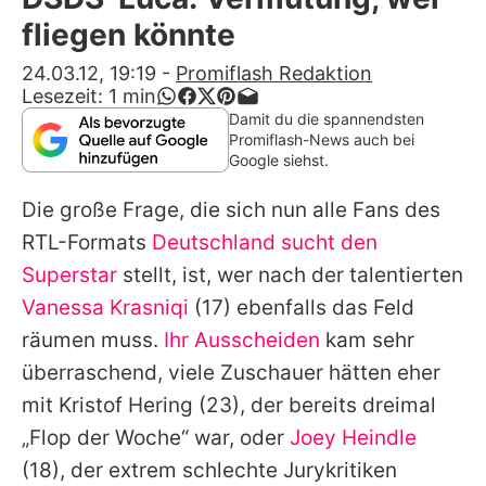
Alle Themen auf Promiflash
fliegen könnte
Jobs
24.03.12, 19:19
-
Promiflash Redaktion
Lesezeit:
1
min
App runterladen
Damit du die spannendsten
Promiflash-News auch bei
Team
Google siehst.
Redaktionelle Richtlinien
Die große Frage, die sich nun alle Fans des
RTL-Formats
Deutschland sucht den
Impressum
Superstar
stellt, ist, wer nach der talentierten
Datenschutzerklärung
Vanessa Krasniqi
(17) ebenfalls das Feld
räumen muss.
Ihr Ausscheiden
kam sehr
Nutzungsbedingungen
überraschend, viele Zuschauer hätten eher
Utiq verwalten
mit
Kristof Hering
(23), der bereits dreimal
„Flop der Woche“ war, oder
Joey Heindle
(18), der extrem schlechte Jurykritiken