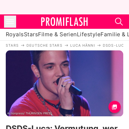
Royals
Stars
Filme & Serien
Lifestyle
Familie & 
STARS
DEUTSCHE STARS
LUCA HÄNNI
DSDS-LUCA:
Royals
Stars
Filme & Serien
Lifestyle
Familie & Liebe
Promiflash Exklusiv
Actionpress/ THÜRINGEN PRESS
DSDS-Luca: Vermutung, wer