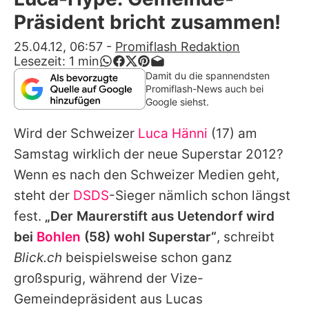
Alle Themen auf Promiflash
Präsident bricht zusammen!
Jobs
25.04.12, 06:57
-
Promiflash Redaktion
Lesezeit:
1
min
App runterladen
Damit du die spannendsten
Promiflash-News auch bei
Team
Google siehst.
Redaktionelle Richtlinien
Wird der Schweizer
Luca Hänni
(17) am
Samstag wirklich der neue Superstar 2012?
Impressum
Wenn es nach den Schweizer Medien geht,
Datenschutzerklärung
steht der
DSDS
-Sieger nämlich schon längst
fest.
„Der Maurerstift aus Uetendorf wird
Nutzungsbedingungen
bei
Bohlen
(58) wohl Superstar“
, schreibt
Utiq verwalten
Blick.ch
beispielsweise schon ganz
großspurig, während der Vize-
Gemeindepräsident aus Lucas