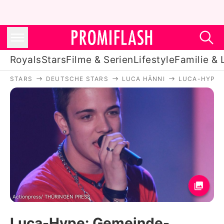
Royals
Stars
Filme & Serien
Lifestyle
Familie & 
STARS
DEUTSCHE STARS
LUCA HÄNNI
LUCA-HYPE:
Royals
Stars
Filme & Serien
Lifestyle
Familie & Liebe
Promiflash Exklusiv
Actionpress/ THÜRINGEN PRESS
Luca-Hype: Gemeinde-