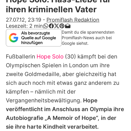
Alle Themen auf Promiflash
ihren kriminellen Vater
Jobs
27.07.12, 23:19
-
Promiflash Redaktion
Lesezeit:
2
min
App runterladen
Damit du die spannendsten
Promiflash-News auch bei
Team
Google siehst.
Redaktionelle Richtlinien
Fußballerin
Hope Solo
(30) kämpft bei den
Olympischen Spielen
in London um
ihre
Impressum
zweite
Goldmedaille, aber gleichzeitig hat
Datenschutzerklärung
sich auch noch mit etwas ganz anderem zu
kämpfen – nämlich mit der
Nutzungsbedingungen
Vergangenheitsbewältigung.
Hope
Utiq verwalten
veröffentlicht im Anschluss an Olympia ihre
Autobiografie „A Memoir of Hope“, in der
sie ihre harte Kindheit verarbeitet.