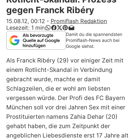
Alle Themen auf Promiflash
gegen Franck Ribéry
Jobs
15.08.12, 00:12
-
Promiflash Redaktion
Lesezeit:
1
min
App runterladen
Damit du die spannendsten
Promiflash-News auch bei
Team
Google siehst.
Redaktionelle Richtlinien
Als Franck Ribéry (29) vor einiger Zeit mit
einem Rotlicht-Skandal in Verbindung
Impressum
gebracht wurde, machte er damit
Datenschutzerklärung
Schlagzeilen, die er wohl am liebsten
vergessen würde. Der Profi des
FC Bayern
Nutzungsbedingungen
München
soll vor drei Jahren Sex mit einer
Utiq verwalten
Prostituierten namens Zahia Dehar (20)
gehabt haben, die zum Zeitpunkt der
angeblichen Liebesdienste erst 17 Jahre alt