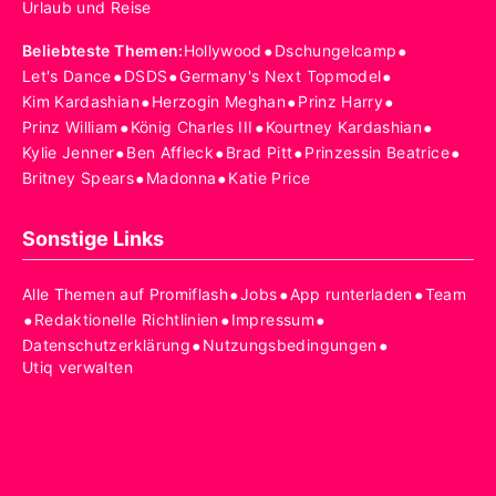
Urlaub und Reise
•
•
Beliebteste Themen
:
Hollywood
Dschungelcamp
•
•
•
Let's Dance
DSDS
Germany's Next Topmodel
•
•
•
Kim Kardashian
Herzogin Meghan
Prinz Harry
•
•
•
Prinz William
König Charles III
Kourtney Kardashian
•
•
•
•
Kylie Jenner
Ben Affleck
Brad Pitt
Prinzessin Beatrice
•
•
Britney Spears
Madonna
Katie Price
Sonstige Links
•
•
•
Alle Themen auf Promiflash
Jobs
App runterladen
Team
•
•
•
Redaktionelle Richtlinien
Impressum
•
•
Datenschutzerklärung
Nutzungsbedingungen
Utiq verwalten