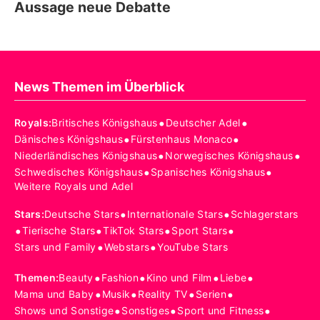
Aussage neue Debatte
News Themen im Überblick
•
•
Royals
:
Britisches Königshaus
Deutscher Adel
•
•
Dänisches Königshaus
Fürstenhaus Monaco
•
•
Niederländisches Königshaus
Norwegisches Königshaus
•
•
Schwedisches Königshaus
Spanisches Königshaus
Weitere Royals und Adel
•
•
Stars
:
Deutsche Stars
Internationale Stars
Schlagerstars
•
•
•
•
Tierische Stars
TikTok Stars
Sport Stars
•
•
Stars und Family
Webstars
YouTube Stars
•
•
•
•
Themen
:
Beauty
Fashion
Kino und Film
Liebe
•
•
•
•
Mama und Baby
Musik
Reality TV
Serien
•
•
•
Shows und Sonstige
Sonstiges
Sport und Fitness