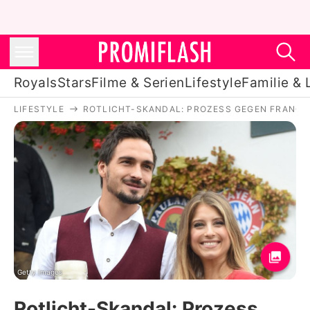
Royals
Stars
Filme & Serien
Lifestyle
Familie & 
LIFESTYLE
ROTLICHT-SKANDAL: PROZESS GEGEN FRANCK
Royals
Stars
Filme & Serien
Lifestyle
Familie & Liebe
Promiflash Exklusiv
Getty Images
Rotlicht-Skandal: Prozess