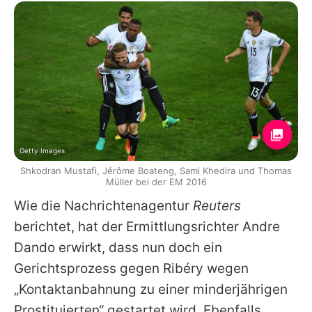
Getty Images
Shkodran Mustafi, Jérôme Boateng, Sami Khedira und Thomas
Müller bei der EM 2016
Wie die Nachrichtenagentur
Reuters
berichtet, hat der Ermittlungsrichter Andre
Dando erwirkt, dass nun doch ein
Gerichtsprozess gegen Ribéry wegen
„Kontaktanbahnung zu einer minderjährigen
Prostituierten“ gestartet wird. Ebenfalls