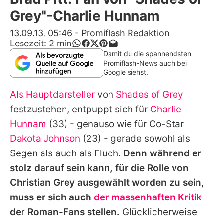
Alle Themen auf Promiflash
Grey"-Charlie Hunnam
Jobs
13.09.13, 05:46
-
Promiflash Redaktion
Lesezeit:
2
min
App runterladen
Damit du die spannendsten
Promiflash-News auch bei
Team
Google siehst.
Redaktionelle Richtlinien
Als Hauptdarsteller
von
Shades of Grey
festzustehen, entpuppt sich für
Charlie
Impressum
Hunnam
(33) - genauso wie für Co-Star
Datenschutzerklärung
Dakota Johnson
(23) - gerade sowohl als
Segen als auch als Fluch.
Denn während er
Nutzungsbedingungen
stolz darauf sein kann, für die Rolle von
Utiq verwalten
Christian Grey ausgewählt worden zu sein,
muss er sich auch
der massenhaften Kritik
der Roman-Fans stellen.
Glücklicherweise