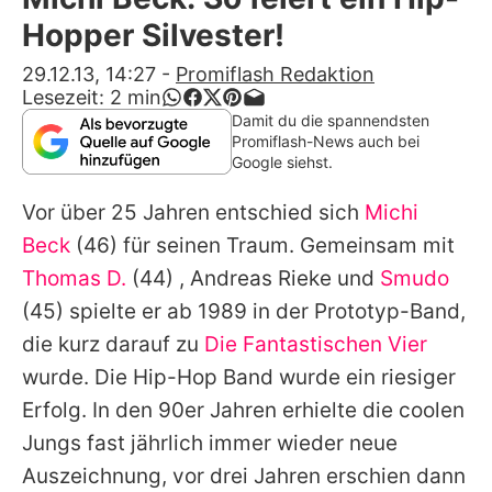
Alle Themen auf Promiflash
Hopper Silvester!
Jobs
29.12.13, 14:27
-
Promiflash Redaktion
Lesezeit:
2
min
App runterladen
Damit du die spannendsten
Promiflash-News auch bei
Team
Google siehst.
Redaktionelle Richtlinien
Vor über 25 Jahren entschied sich
Michi
Beck
(46) für seinen Traum. Gemeinsam mit
Impressum
Thomas D.
(44) , Andreas Rieke und
Smudo
Datenschutzerklärung
(45) spielte er ab 1989 in der Prototyp-Band,
die kurz darauf zu
Die Fantastischen Vier
Nutzungsbedingungen
wurde. Die Hip-Hop Band wurde ein riesiger
Utiq verwalten
Erfolg. In den 90er Jahren erhielte die coolen
Jungs fast jährlich immer wieder neue
Auszeichnung, vor drei Jahren erschien dann