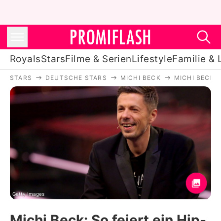
Royals
Stars
Filme & Serien
Lifestyle
Familie & 
STARS
DEUTSCHE STARS
MICHI BECK
MICHI BECK: 
Royals
Stars
Filme & Serien
Lifestyle
Familie & Liebe
Promiflash Exklusiv
Getty Images
Michi Beck: So feiert ein Hip-