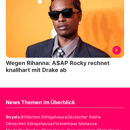
Wegen Rihanna: A$AP Rocky rechnet
knallhart mit Drake ab
News Themen im Überblick
•
•
Royals
:
Britisches Königshaus
Deutscher Adel
•
•
Dänisches Königshaus
Fürstenhaus Monaco