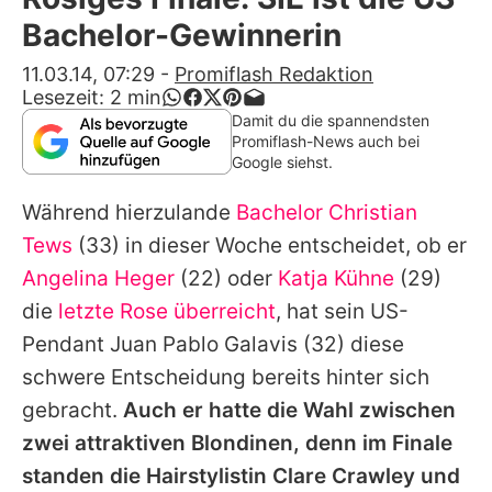
Alle Themen auf Promiflash
Bachelor-Gewinnerin
Jobs
11.03.14, 07:29
-
Promiflash Redaktion
Lesezeit:
2
min
App runterladen
Damit du die spannendsten
Promiflash-News auch bei
Team
Google siehst.
Redaktionelle Richtlinien
Während hierzulande
Bachelor
Christian
Tews
(33) in dieser Woche entscheidet, ob er
Impressum
Angelina Heger
(22) oder
Katja Kühne
(29)
Datenschutzerklärung
die
letzte Rose überreicht
, hat sein US-
Pendant
Juan Pablo Galavis
(32) diese
Nutzungsbedingungen
schwere Entscheidung bereits hinter sich
Utiq verwalten
gebracht.
Auch er hatte die Wahl zwischen
zwei attraktiven Blondinen, denn im Finale
standen die Hairstylistin Clare Crawley und