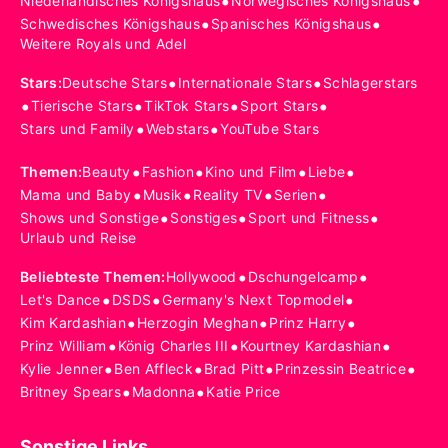
•
•
Niederländisches Königshaus
Norwegisches Königshaus
•
•
Schwedisches Königshaus
Spanisches Königshaus
Weitere Royals und Adel
•
•
Stars
:
Deutsche Stars
Internationale Stars
Schlagerstars
•
•
•
•
Tierische Stars
TikTok Stars
Sport Stars
•
•
Stars und Family
Webstars
YouTube Stars
•
•
•
•
Themen
:
Beauty
Fashion
Kino und Film
Liebe
•
•
•
•
Mama und Baby
Musik
Reality TV
Serien
•
•
•
Shows und Sonstige
Sonstiges
Sport und Fitness
Urlaub und Reise
•
•
Beliebteste Themen
:
Hollywood
Dschungelcamp
•
•
•
Let's Dance
DSDS
Germany's Next Topmodel
•
•
•
Kim Kardashian
Herzogin Meghan
Prinz Harry
•
•
•
Prinz William
König Charles III
Kourtney Kardashian
•
•
•
•
Kylie Jenner
Ben Affleck
Brad Pitt
Prinzessin Beatrice
•
•
Britney Spears
Madonna
Katie Price
Sonstige Links