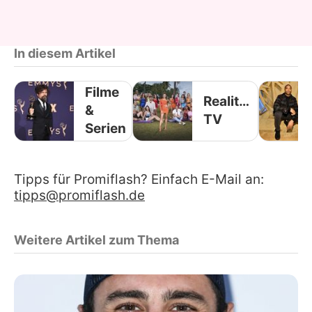
In diesem Artikel
Filme
Reality-
&
TV
Serien
Tipps für Promiflash? Einfach E-Mail an:
tipps@promiflash.de
Weitere Artikel zum Thema