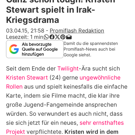
Alle Themen auf Promiflash
Stewart spielt in Irak-
Jobs
Kriegsdrama
App runterladen
03.04.15, 21:58
-
Promiflash Redaktion
Lesezeit:
1
min
Team
Damit du die spannendsten
Promiflash-News auch bei
Redaktionelle Richtlinien
Google siehst.
Seit dem Ende der
Twilight
-Ära sucht sich
Impressum
Kristen Stewart
(24) gerne
ungewöhnliche
Datenschutzerklärung
Rollen
aus und spielt keinesfalls die einfache
Nutzungsbedingungen
Karte, indem sie Filme macht, die klar ihre
große Jugend-Fangemeinde ansprechen
Utiq verwalten
würden. So verwundert es auch nicht, dass
sie sich jetzt für ein neues,
sehr ernsthaftes
Projekt
verpflichtete.
Kristen
wird in dem