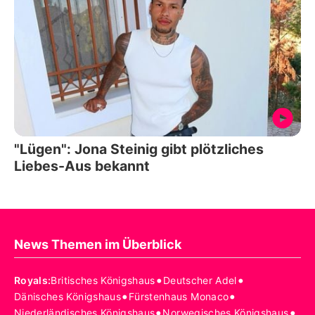
"Lügen": Jona Steinig gibt plötzliches
Liebes-Aus bekannt
News Themen im Überblick
•
•
Royals
:
Britisches Königshaus
Deutscher Adel
•
•
Dänisches Königshaus
Fürstenhaus Monaco
•
•
Niederländisches Königshaus
Norwegisches Königshaus