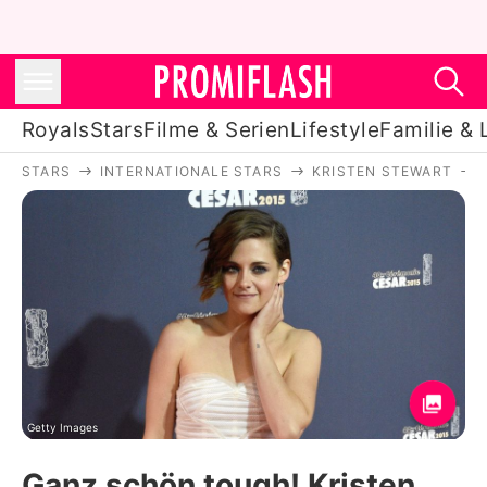
Royals
Stars
Filme & Serien
Lifestyle
Familie & 
STARS
INTERNATIONALE STARS
KRISTEN STEWART
Royals
Stars
Filme & Serien
Lifestyle
Familie & Liebe
Promiflash Exklusiv
Getty Images
Ganz schön tough! Kristen