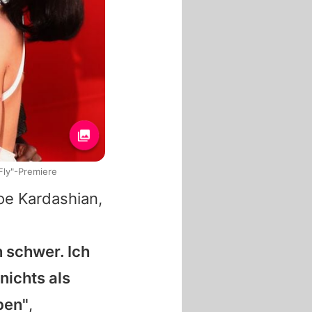
Fly"-Premiere
oe Kardashian
,
 schwer. Ich
nichts als
ben"
,