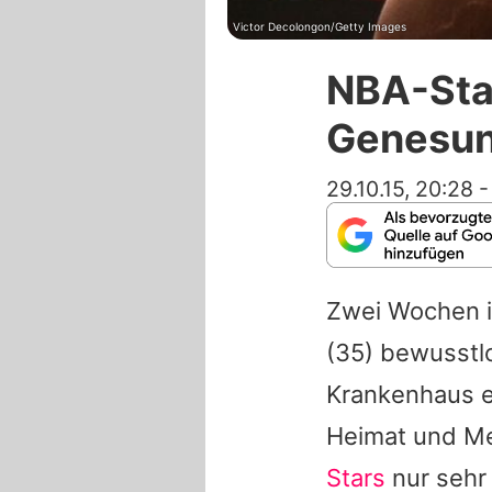
Victor Decolongon/Getty Images
NBA-Star
Genesun
29.10.15, 20:28
Zwei Wochen is
(35) bewusstlo
Krankenhaus e
Heimat und Me
Stars
nur sehr