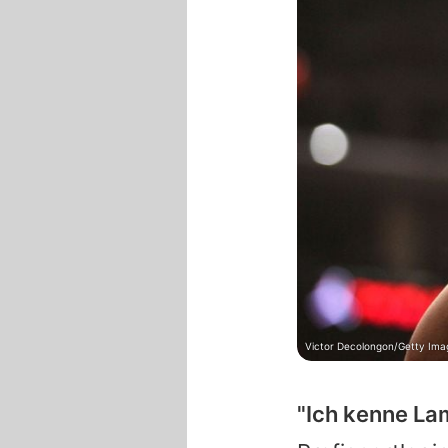
Victor Decolongon/Getty Ima
"Ich kenne
La