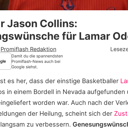
Datenschutzerklärung
 Jason Collins:
Nutzungsbedingungen
gswünsche für Lamar O
Utiq verwalten
-
Promiflash Redaktion
Leseze
Damit du die spannendsten
Promiflash-News auch bei
Google siehst.
t es her, dass der einstige Basketballer
La
s in einem Bordell in Nevada aufgefunden 
ingeliefert worden war. Auch nach der Verl
ldungen der Heilung, scheint sich der
Zust
 langsam zu verbessern.
Genesungswünsch