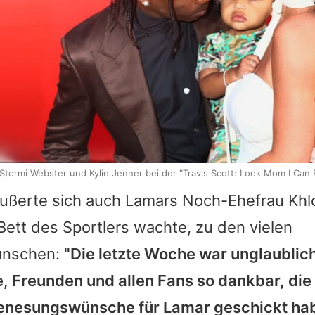
, Stormi Webster und Kylie Jenner bei der "Travis Scott: Look Mom I Can 
ußerte sich auch
Lamars
Noch-Ehefrau
Khl
Bett des Sportlers wachte, zu den vielen
ünschen:
"Die letzte Woche war unglaublich
e, Freunden und allen Fans so dankbar, die 
enesungswünsche für
Lamar
geschickt ha