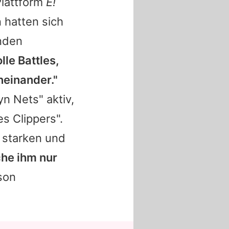
Plattform
E!
 hatten sich
unden
lle Battles,
neinander."
n Nets" aktiv,
s Clippers".
 starken und
he ihm nur
son