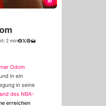
dom
it:
2
min
mar Odom
und in ein
egung in seine
and des NBA-
e erreichen