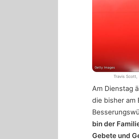
Getty Images
Travis Scott
Am Dienstag ä
die bisher am 
Besserungsw
bin der Famili
Gebete und G