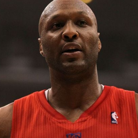
Filme & Serien
Lifestyle
Familie & Liebe
Promiflash Exklusiv
Alle Themen auf Promiflash
Jobs
App runterladen
Team
Redaktionelle Richtlinien
Impressum