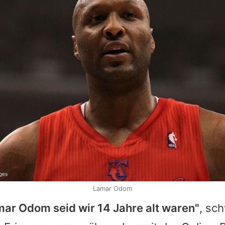
ges
Lamar Odom
mar Odom
seid wir 14 Jahre alt waren"
, sc