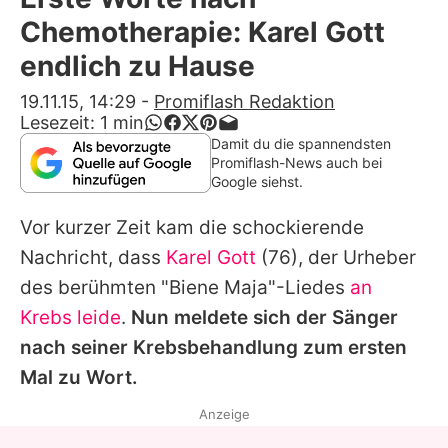
Alle Themen auf Promiflash
Chemotherapie: Karel Gott
Jobs
endlich zu Hause
App runterladen
19.11.15, 14:29
-
Promiflash Redaktion
Lesezeit:
1
min
Team
Damit du die spannendsten
Promiflash-News auch bei
Redaktionelle Richtlinien
Google siehst.
Vor kurzer Zeit kam die schockierende
Impressum
Nachricht, dass
Karel Gott
(76), der Urheber
Datenschutzerklärung
des berühmten "Biene Maja"-Liedes
an
Nutzungsbedingungen
Krebs leide
.
Nun meldete sich der Sänger
nach seiner Krebsbehandlung zum ersten
Utiq verwalten
Mal zu Wort.
Anzeige