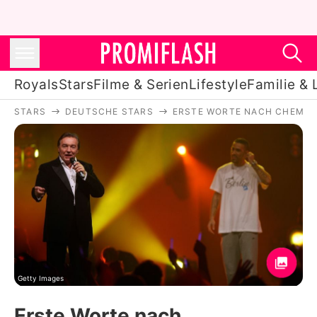
Royals
Stars
Filme & Serien
Lifestyle
Familie & 
STARS
DEUTSCHE STARS
ERSTE WORTE NACH CHEMOTH
Royals
Stars
Filme & Serien
Lifestyle
Familie & Liebe
Promiflash Exklusiv
Getty Images
Erste Worte nach