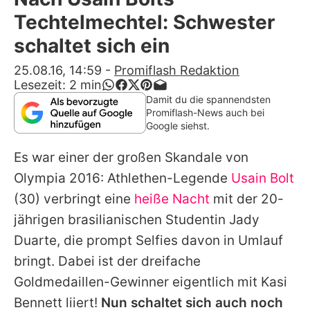
Alle Themen auf Promiflash
Techtelmechtel: Schwester
Jobs
schaltet sich ein
App runterladen
25.08.16, 14:59
-
Promiflash Redaktion
Lesezeit:
2
min
Team
Damit du die spannendsten
Promiflash-News auch bei
Redaktionelle Richtlinien
Google siehst.
Es war einer der großen Skandale von
Impressum
Olympia 2016
: Athlethen-Legende
Usain Bolt
Datenschutzerklärung
(30) verbringt eine
heiße Nacht
mit der 20-
Nutzungsbedingungen
jährigen brasilianischen Studentin Jady
Duarte, die prompt Selfies davon in Umlauf
Utiq verwalten
bringt. Dabei ist der dreifache
Goldmedaillen-Gewinner eigentlich mit Kasi
Bennett liiert!
Nun schaltet sich auch noch