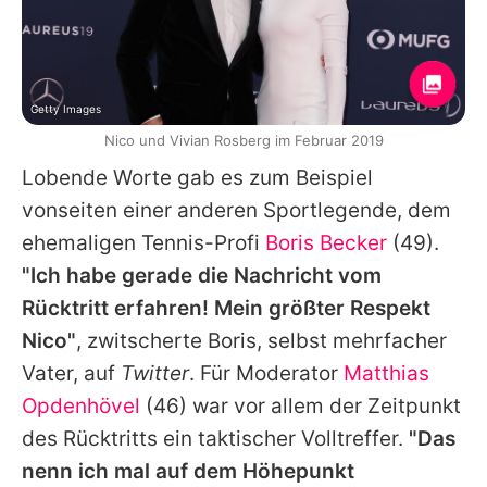
Getty Images
Nico und Vivian Rosberg im Februar 2019
Lobende Worte gab es zum Beispiel
vonseiten einer anderen Sportlegende, dem
ehemaligen Tennis-Profi
Boris Becker
(49).
"Ich habe gerade die Nachricht vom
Rücktritt erfahren! Mein größter Respekt
Nico"
, zwitscherte
Boris
, selbst mehrfacher
Vater, auf
Twitter
. Für Moderator
Matthias
Opdenhövel
(46) war vor allem der Zeitpunkt
des Rücktritts ein taktischer Volltreffer.
"Das
nenn ich mal auf dem Höhepunkt