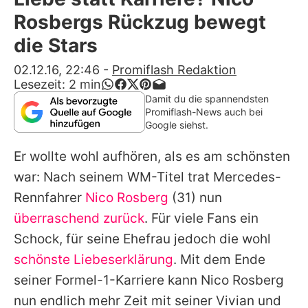
Alle Themen auf Promiflash
Rosbergs Rückzug bewegt
Jobs
die Stars
App runterladen
02.12.16, 22:46
-
Promiflash Redaktion
Lesezeit:
2
min
Team
Damit du die spannendsten
Promiflash-News auch bei
Redaktionelle Richtlinien
Google siehst.
Er wollte wohl aufhören, als es am schönsten
Impressum
war: Nach seinem WM-Titel trat Mercedes-
Datenschutzerklärung
Rennfahrer
Nico Rosberg
(31) nun
Nutzungsbedingungen
überraschend zurück
. Für viele Fans ein
Schock, für seine Ehefrau jedoch die wohl
Utiq verwalten
schönste Liebeserklärung
. Mit dem Ende
seiner Formel-1-Karriere kann
Nico Rosberg
nun endlich mehr Zeit mit seiner Vivian und