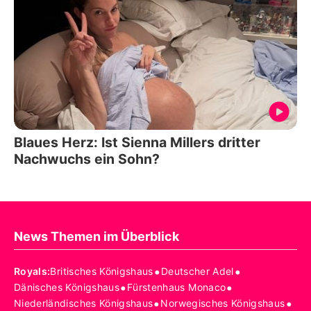
Blaues Herz: Ist Sienna Millers dritter
Nachwuchs ein Sohn?
News Themen im Überblick
•
•
Royals
:
Britisches Königshaus
Deutscher Adel
•
•
Dänisches Königshaus
Fürstenhaus Monaco
•
•
Niederländisches Königshaus
Norwegisches Königshaus