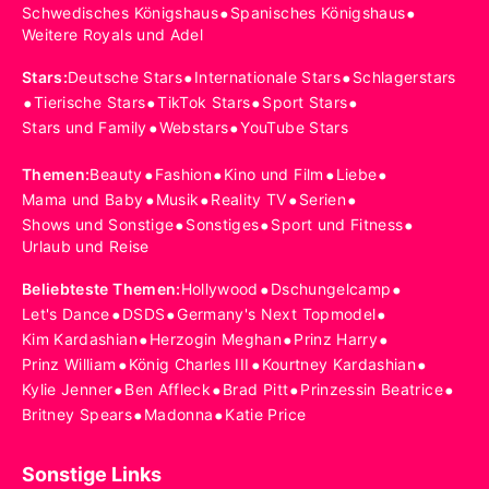
•
•
Schwedisches Königshaus
Spanisches Königshaus
Weitere Royals und Adel
•
•
Stars
:
Deutsche Stars
Internationale Stars
Schlagerstars
•
•
•
•
Tierische Stars
TikTok Stars
Sport Stars
•
•
Stars und Family
Webstars
YouTube Stars
•
•
•
•
Themen
:
Beauty
Fashion
Kino und Film
Liebe
•
•
•
•
Mama und Baby
Musik
Reality TV
Serien
•
•
•
Shows und Sonstige
Sonstiges
Sport und Fitness
Urlaub und Reise
•
•
Beliebteste Themen
:
Hollywood
Dschungelcamp
•
•
•
Let's Dance
DSDS
Germany's Next Topmodel
•
•
•
Kim Kardashian
Herzogin Meghan
Prinz Harry
•
•
•
Prinz William
König Charles III
Kourtney Kardashian
•
•
•
•
Kylie Jenner
Ben Affleck
Brad Pitt
Prinzessin Beatrice
•
•
Britney Spears
Madonna
Katie Price
Sonstige Links