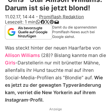
Alle Themen auf Promiflash
Darum ist sie jetzt blond!
Jobs
11.02.17, 14:44
-
Promiflash Redaktion
Lesezeit:
1
min
App runterladen
Damit du die spannendsten
Promiflash-News auch bei
Team
Google siehst.
Redaktionelle Richtlinien
Was steckt hinter der neuen Haarfarbe von
Allison Williams
(28)? Bislang kannte man die
Impressum
Girls
-Darstellerin nur mit brünetter Mähne,
Datenschutzerklärung
allenfalls ihr Hund tauchte mal auf ihren
Social-Media-Profilen als "Blondie" auf.
Wie
Nutzungsbedingungen
es jetzt zu der gewagten Typveränderung
Utiq verwalten
kam, verriet die New Yorkerin auf ihrem
Instagram
-Profil.
Anzeige