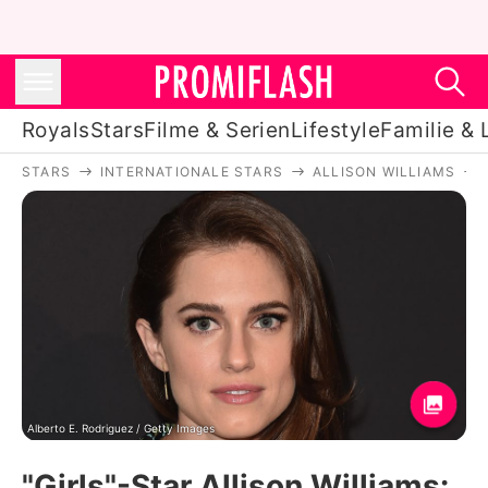
Royals
Stars
Filme & Serien
Lifestyle
Familie & 
STARS
INTERNATIONALE STARS
ALLISON WILLIAMS
Royals
Stars
Filme & Serien
Lifestyle
Familie & Liebe
Promiflash Exklusiv
Alberto E. Rodriguez / Getty Images
"Girls"-Star Allison Williams: