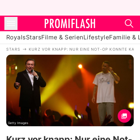
Royals
Stars
Filme & Serien
Lifestyle
Familie & 
STARS
KURZ VOR KNAPP: NUR EINE NOT-OP KONNTE KARE
Royals
Stars
Filme & Serien
Lifestyle
Familie & Liebe
Promiflash Exklusiv
Getty Images
Kurz vor knapp: Nur eine Not-