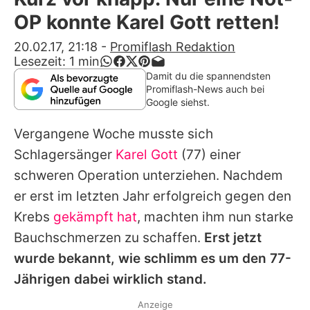
Alle Themen auf Promiflash
OP konnte Karel Gott retten!
Jobs
20.02.17, 21:18
-
Promiflash Redaktion
Lesezeit:
1
min
App runterladen
Damit du die spannendsten
Promiflash-News auch bei
Team
Google siehst.
Redaktionelle Richtlinien
Vergangene Woche musste sich
Schlagersänger
Karel Gott
(77) einer
Impressum
schweren Operation unterziehen. Nachdem
Datenschutzerklärung
er erst im letzten Jahr erfolgreich gegen den
Krebs
gekämpft hat
, machten ihm nun starke
Nutzungsbedingungen
Bauchschmerzen zu schaffen.
Erst jetzt
Utiq verwalten
wurde bekannt, wie schlimm es um den 77-
Jährigen dabei wirklich stand.
Anzeige