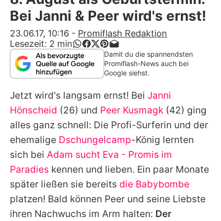
Alle Themen auf Promiflash
Bei Janni & Peer wird's ernst!
Jobs
23.06.17, 10:16
-
Promiflash Redaktion
Lesezeit:
2
min
App runterladen
Damit du die spannendsten
Promiflash-News auch bei
Team
Google siehst.
Redaktionelle Richtlinien
Jetzt wird's langsam ernst! Bei
Janni
Hönscheid
(26) und
Peer Kusmagk
(42) ging
Impressum
alles ganz schnell: Die Profi-Surferin und der
Datenschutzerklärung
ehemalige
Dschungelcamp
-König lernten
sich bei
Adam sucht Eva - Promis im
Nutzungsbedingungen
Paradies
kennen und lieben. Ein paar Monate
Utiq verwalten
später ließen sie bereits
die Babybombe
platzen! Bald können
Peer
und seine Liebste
ihren Nachwuchs im Arm halten:
Der