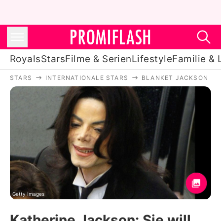
Royals
Stars
Filme & Serien
Lifestyle
Familie & 
STARS
INTERNATIONALE STARS
BLANKET JACKSON
Royals
Stars
Filme & Serien
Lifestyle
Familie & Liebe
Promiflash Exklusiv
Getty Images
Katherine Jackson: Sie will