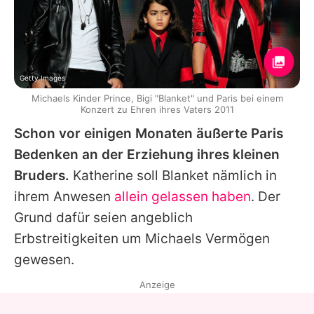
Getty Images
Michaels Kinder Prince, Bigi "Blanket" und Paris bei einem
Konzert zu Ehren ihres Vaters 2011
Schon vor einigen Monaten äußerte
Paris
Bedenken an der Erziehung ihres kleinen
Bruders.
Katherine
soll
Blanket
nämlich in
ihrem Anwesen
allein gelassen haben
. Der
Grund dafür seien angeblich
Erbstreitigkeiten um
Michaels
Vermögen
gewesen.
Anzeige