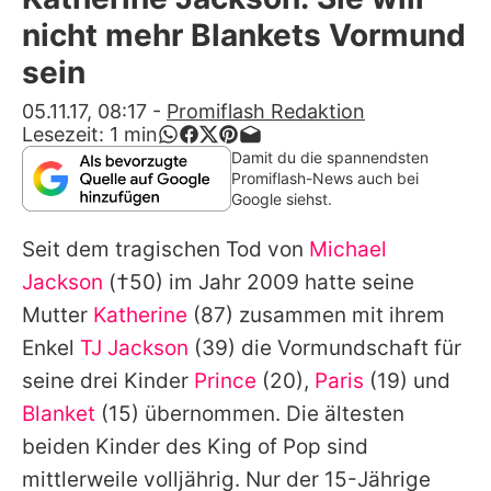
Alle Themen auf Promiflash
nicht mehr Blankets Vormund
Jobs
sein
App runterladen
05.11.17, 08:17
-
Promiflash Redaktion
Lesezeit:
1
min
Team
Damit du die spannendsten
Promiflash-News auch bei
Redaktionelle Richtlinien
Google siehst.
Seit dem tragischen Tod von
Michael
Impressum
Jackson
(†50) im Jahr 2009 hatte seine
Datenschutzerklärung
Mutter
Katherine
(87) zusammen mit ihrem
Nutzungsbedingungen
Enkel
TJ Jackson
(39) die Vormundschaft für
seine drei Kinder
Prince
(20),
Paris
(19) und
Utiq verwalten
Blanket
(15) übernommen. Die ältesten
beiden Kinder des King of Pop sind
mittlerweile volljährig. Nur der 15-Jährige