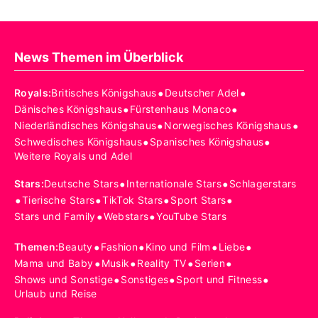
News Themen im Überblick
•
•
Royals
:
Britisches Königshaus
Deutscher Adel
•
•
Dänisches Königshaus
Fürstenhaus Monaco
•
•
Niederländisches Königshaus
Norwegisches Königshaus
•
•
Schwedisches Königshaus
Spanisches Königshaus
Weitere Royals und Adel
•
•
Stars
:
Deutsche Stars
Internationale Stars
Schlagerstars
•
•
•
•
Tierische Stars
TikTok Stars
Sport Stars
•
•
Stars und Family
Webstars
YouTube Stars
•
•
•
•
Themen
:
Beauty
Fashion
Kino und Film
Liebe
•
•
•
•
Mama und Baby
Musik
Reality TV
Serien
•
•
•
Shows und Sonstige
Sonstiges
Sport und Fitness
Urlaub und Reise