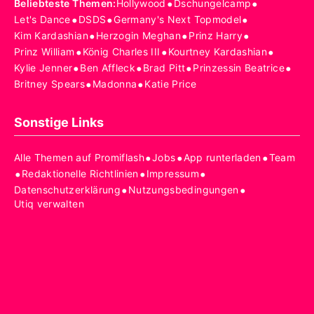
•
•
Beliebteste Themen
:
Hollywood
Dschungelcamp
•
•
•
Let's Dance
DSDS
Germany's Next Topmodel
•
•
•
Kim Kardashian
Herzogin Meghan
Prinz Harry
•
•
•
Prinz William
König Charles III
Kourtney Kardashian
•
•
•
•
Kylie Jenner
Ben Affleck
Brad Pitt
Prinzessin Beatrice
•
•
Britney Spears
Madonna
Katie Price
Sonstige Links
•
•
•
Alle Themen auf Promiflash
Jobs
App runterladen
Team
•
•
•
Redaktionelle Richtlinien
Impressum
•
•
Datenschutzerklärung
Nutzungsbedingungen
Utiq verwalten