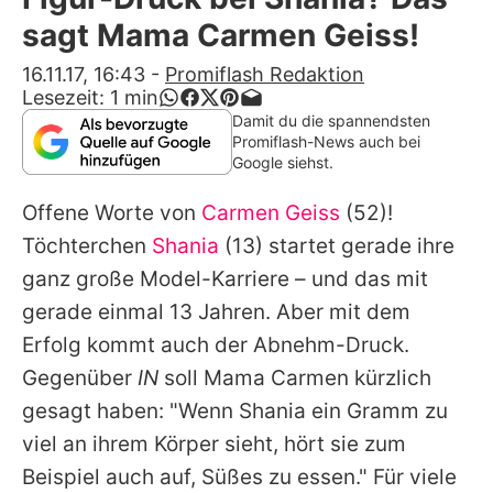
Alle Themen auf Promiflash
sagt Mama Carmen Geiss!
Jobs
16.11.17, 16:43
-
Promiflash Redaktion
Lesezeit:
1
min
App runterladen
Damit du die spannendsten
Promiflash-News auch bei
Team
Google siehst.
Redaktionelle Richtlinien
Offene Worte von
Carmen Geiss
(52)!
Töchterchen
Shania
(13) startet gerade ihre
Impressum
ganz große Model-Karriere – und das mit
Datenschutzerklärung
gerade einmal 13 Jahren. Aber mit dem
Erfolg kommt auch
der Abnehm-Druck
.
Nutzungsbedingungen
Gegenüber
IN
soll Mama
Carmen
kürzlich
Utiq verwalten
gesagt haben: "Wenn Shania ein Gramm zu
viel an ihrem Körper sieht, hört sie zum
Beispiel auch auf, Süßes zu essen." Für viele