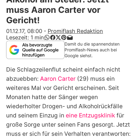
Alle Themen auf Promiflash
muss Aaron Carter vor
Jobs
Gericht!
App runterladen
01.12.17, 08:00
-
Promiflash Redaktion
Lesezeit:
1
min
Team
Damit du die spannendsten
Promiflash-News auch bei
Redaktionelle Richtlinien
Google siehst.
Die Schlagzeilenflut scheint einfach nicht
Impressum
abzuebben:
Aaron Carter
(29) muss ein
Datenschutzerklärung
weiteres Mal vor Gericht erscheinen. Seit
Nutzungsbedingungen
Monaten hatte der Sänger wegen
wiederholter Drogen- und Alkoholrückfälle
Utiq verwalten
und seinem Einzug in
eine Entzugsklinik
für
große Sorge unter seinen Fans gesorgt. Jetzt
muss er sich für sein Verhalten verantworten: