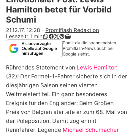
Alle Themen auf Promiflash
Hamilton betet für Vorbild
Jobs
Schumi
App runterladen
21.12.17, 12:28
-
Promiflash Redaktion
Lesezeit:
1
min
Team
Damit du die spannendsten
Promiflash-News auch bei
Redaktionelle Richtlinien
Google siehst.
Rührendes Statement von
Lewis Hamilton
Impressum
(32)! Der Formel-1-Fahrer sicherte sich in der
Datenschutzerklärung
diesjährigen Saison seinen vierten
Nutzungsbedingungen
Weltmeistertitel. Ein ganz besonderes
Ereignis für den Engländer: Beim Großen
Utiq verwalten
Preis von Belgien startete er zum 68. Mal von
der Poleposition. Damit zog er mit
Rennfahrer-Legende
Michael Schumacher