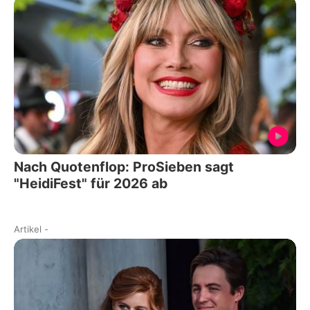
Nach Quotenflop: ProSieben sagt
"HeidiFest" für 2026 ab
Artikel
-