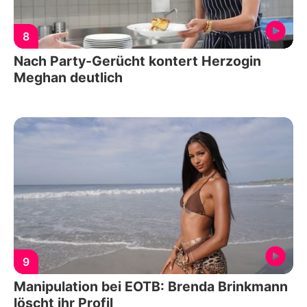
8
Nach Party-Gerücht kontert Herzogin
Meghan deutlich
9
Manipulation bei EOTB: Brenda Brinkmann
löscht ihr Profil