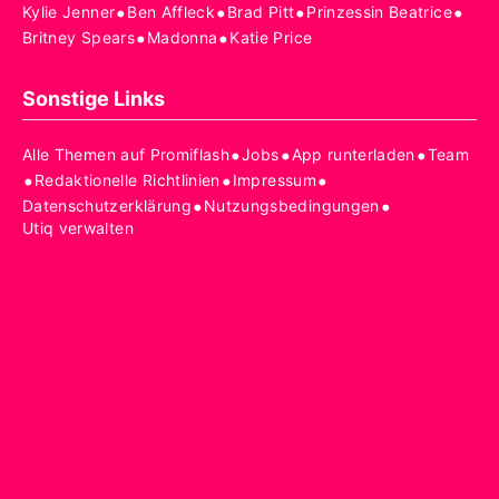
•
•
•
•
Kylie Jenner
Ben Affleck
Brad Pitt
Prinzessin Beatrice
•
•
Britney Spears
Madonna
Katie Price
Sonstige Links
•
•
•
Alle Themen auf Promiflash
Jobs
App runterladen
Team
•
•
•
Redaktionelle Richtlinien
Impressum
•
•
Datenschutzerklärung
Nutzungsbedingungen
Utiq verwalten