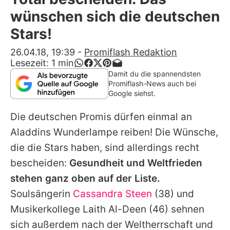
Alle Themen auf Promiflash
wünschen sich die deutschen
Jobs
Stars!
App runterladen
26.04.18, 19:39
-
Promiflash Redaktion
Lesezeit:
1
min
Team
Damit du die spannendsten
Promiflash-News auch bei
Redaktionelle Richtlinien
Google siehst.
Die deutschen Promis dürfen einmal an
Impressum
Aladdins Wunderlampe reiben! Die Wünsche,
Datenschutzerklärung
die die Stars haben, sind allerdings recht
Nutzungsbedingungen
bescheiden:
Gesundheit und Weltfrieden
stehen ganz oben auf der Liste.
Utiq verwalten
Soulsängerin
Cassandra Steen
(38) und
Musikerkollege
Laith Al-Deen
(46) sehnen
sich außerdem nach der Weltherrschaft und