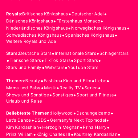
•
•
Royals
:
Britisches Königshaus
Deutscher Adel
•
•
Dänisches Königshaus
Fürstenhaus Monaco
•
•
Niederländisches Königshaus
Norwegisches Königshaus
•
•
Schwedisches Königshaus
Spanisches Königshaus
Weitere Royals und Adel
•
•
Stars
:
Deutsche Stars
Internationale Stars
Schlagerstars
•
•
•
•
Tierische Stars
TikTok Stars
Sport Stars
•
•
Stars und Family
Webstars
YouTube Stars
•
•
•
•
Themen
:
Beauty
Fashion
Kino und Film
Liebe
•
•
•
•
Mama und Baby
Musik
Reality TV
Serien
•
•
•
Shows und Sonstige
Sonstiges
Sport und Fitness
Urlaub und Reise
•
•
Beliebteste Themen
:
Hollywood
Dschungelcamp
•
•
•
Let's Dance
DSDS
Germany's Next Topmodel
•
•
•
Kim Kardashian
Herzogin Meghan
Prinz Harry
•
•
•
Prinz William
König Charles III
Kourtney Kardashian