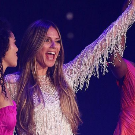
Filme & Serien
Lifestyle
Familie & Liebe
Promiflash Exklusiv
Alle Themen auf Promiflash
Jobs
App runterladen
Team
Redaktionelle Richtlinien
Impressum