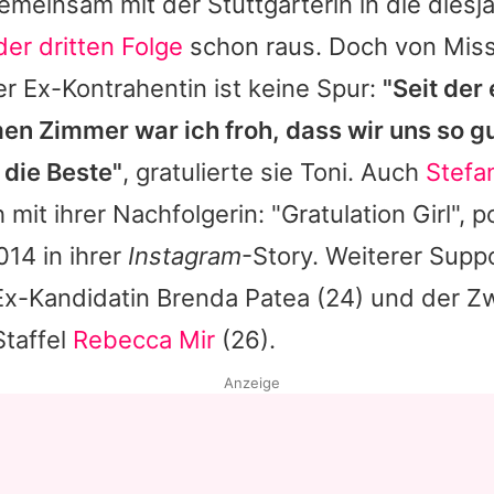
emeinsam mit der Stuttgarterin in die diesjä
der dritten Folge
schon raus. Doch von Mis
r Ex-Kontrahentin ist keine Spur:
"Seit der
n Zimmer war ich froh, dass wir uns so g
 die Beste"
, gratulierte sie
Toni
. Auch
Stefa
h mit ihrer Nachfolgerin: "Gratulation Girl", 
014 in ihrer
Instagram
-Story. Weiterer Supp
Ex-Kandidatin
Brenda Patea
(24) und der Zw
Staffel
Rebecca Mir
(26).
Anzeige