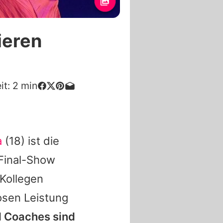
ieren
it:
2
min
a
(18) ist die
 Final-Show
-Kollegen
osen Leistung
d Coaches sind