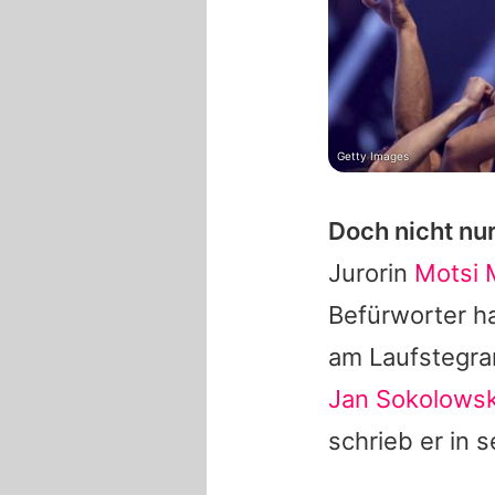
Getty Images
Doch nicht nu
Jurorin
Motsi
Befürworter h
am Laufstegra
Jan Sokolows
schrieb er in s