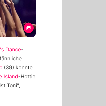
t's Dance
-
Männliche
p
(39) konnte
e Island
-Hottie
st Toni",