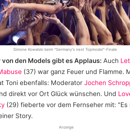
Simone Kowalski beim "Germany's next Topmodel"-Finale
r von den Models gibt es Applaus:
Auch
Le
 Mabuse
(37) war ganz Feuer und Flamme. 
at
Toni
ebenfalls: Moderator
Jochen Schrop
nd direkt vor Ort Glück wünschen. Und
Lov
ky
(29) fieberte vor dem Fernseher mit: "Es i
einer Story.
Anzeige