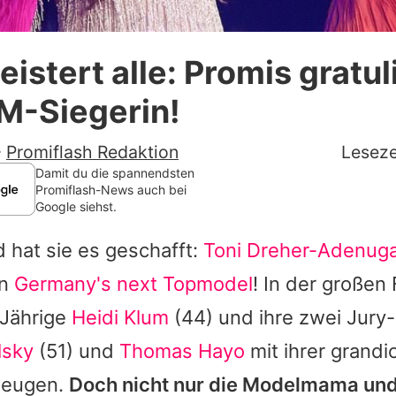
Datenschutzerklärung
eistert alle: Promis gratul
Nutzungsbedingungen
M-Siegerin!
Utiq verwalten
-
Promiflash Redaktion
Leseze
Damit du die spannendsten
Promiflash-News auch bei
Google siehst.
 hat sie es geschafft:
Toni Dreher-Adenug
on
Germany's next Topmodel
! In der großen
-Jährige
Heidi Klum
(44) und ihre zwei Jury
lsky
(51) und
Thomas Hayo
mit ihrer grandi
zeugen.
Doch nicht nur die Modelmama un