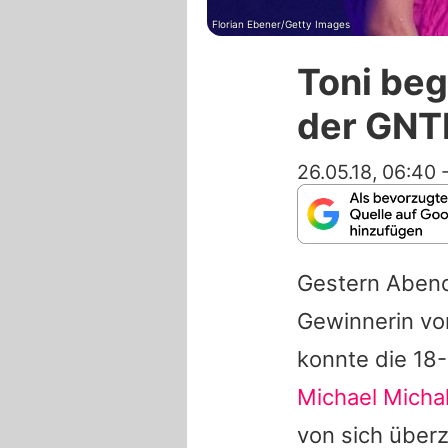
Florian Ebener/Getty Images
Toni beg
der GNT
26.05.18, 06:40
Gestern Abend
Gewinnerin v
konnte die 18
Michael Micha
von sich über