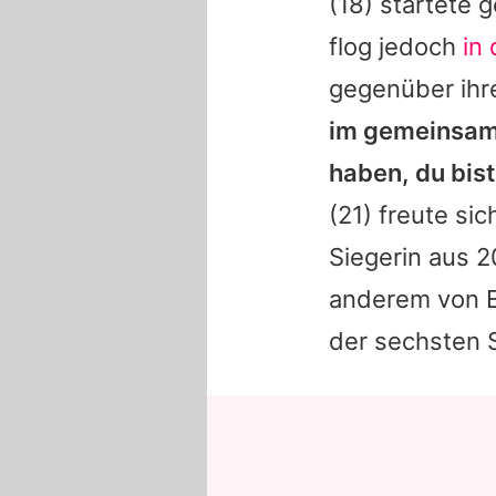
(18) startete g
flog jedoch
in 
gegenüber ihre
im gemeinsame
haben, du bist
(21) freute sic
Siegerin aus 2
anderem von 
der sechsten 