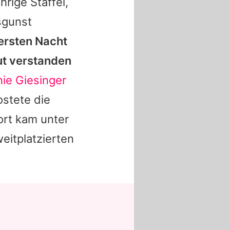
hrige Staffel,
sgunst
 ersten Nacht
ut verstanden
nie Giesinger
postete die
ort kam unter
eitplatzierten