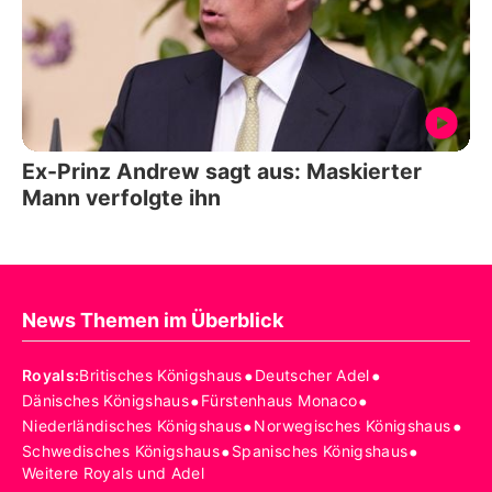
Ex-Prinz Andrew sagt aus: Maskierter
Mann verfolgte ihn
News Themen im Überblick
•
•
Royals
:
Britisches Königshaus
Deutscher Adel
•
•
Dänisches Königshaus
Fürstenhaus Monaco
•
•
Niederländisches Königshaus
Norwegisches Königshaus
•
•
Schwedisches Königshaus
Spanisches Königshaus
Weitere Royals und Adel