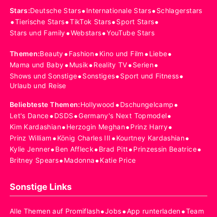
•
•
Stars
:
Deutsche Stars
Internationale Stars
Schlagerstars
•
•
•
•
Tierische Stars
TikTok Stars
Sport Stars
•
•
Stars und Family
Webstars
YouTube Stars
•
•
•
•
Themen
:
Beauty
Fashion
Kino und Film
Liebe
•
•
•
•
Mama und Baby
Musik
Reality TV
Serien
•
•
•
Shows und Sonstige
Sonstiges
Sport und Fitness
Urlaub und Reise
•
•
Beliebteste Themen
:
Hollywood
Dschungelcamp
•
•
•
Let's Dance
DSDS
Germany's Next Topmodel
•
•
•
Kim Kardashian
Herzogin Meghan
Prinz Harry
•
•
•
Prinz William
König Charles III
Kourtney Kardashian
•
•
•
•
Kylie Jenner
Ben Affleck
Brad Pitt
Prinzessin Beatrice
•
•
Britney Spears
Madonna
Katie Price
Sonstige Links
•
•
•
Alle Themen auf Promiflash
Jobs
App runterladen
Team