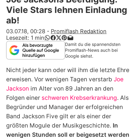
Alle Themen auf Promiflash
Viele Stars lehnen Einladung
Jobs
ab!
App runterladen
03.07.18, 00:28
-
Promiflash Redaktion
Lesezeit:
1
min
Team
Damit du die spannendsten
Promiflash-News auch bei
Redaktionelle Richtlinien
Google siehst.
Nicht jeder kann oder will ihm die letzte Ehre
Impressum
erweisen. Vor wenigen Tagen verstarb
Joe
Datenschutzerklärung
Jackson
im Alter von 89 Jahren an den
Nutzungsbedingungen
Folgen einer
schweren Krebserkrankung
. Als
Begründer und Manager der erfolgreichen
Utiq verwalten
Band Jackson Five gilt er als einer der
größten Mogule der Musikgeschichte.
In
wenigen Stunden soll er beigesetzt werden