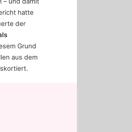
n – und damit
richt hatte
erte der
als
esem Grund
llen aus dem
skortiert.