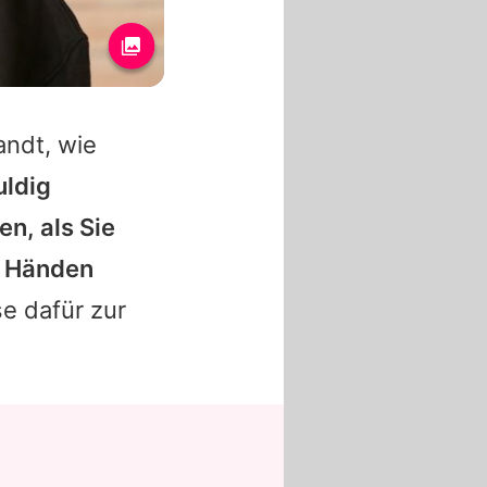
andt, wie
uldig
n, als Sie
n Händen
e dafür zur