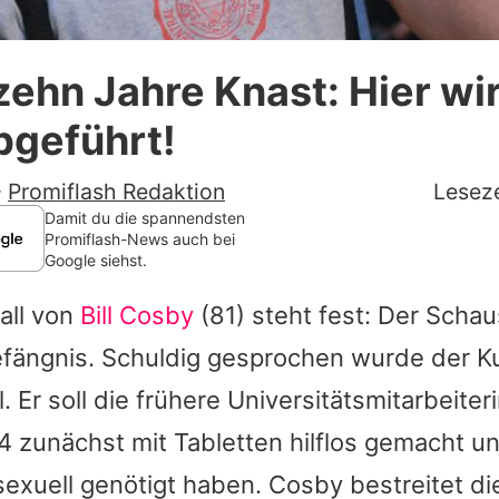
Datenschutzerklärung
zehn Jahre Knast: Hier wir
Nutzungsbedingungen
bgeführt!
Utiq verwalten
-
Promiflash Redaktion
Leseze
Damit du die spannendsten
Promiflash-News auch bei
Google siehst.
Fall von
Bill Cosby
(81) steht fest: Der Scha
Gefängnis. Schuldig gesprochen wurde der K
l. Er soll die frühere Universitätsmitarbeiter
 zunächst mit Tabletten hilflos gemacht u
exuell genötigt haben. Cosby bestreitet di