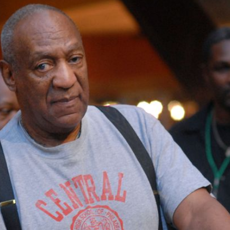
Filme & Serien
Lifestyle
Familie & Liebe
Promiflash Exklusiv
Alle Themen auf Promiflash
Jobs
App runterladen
Team
Redaktionelle Richtlinien
Impressum