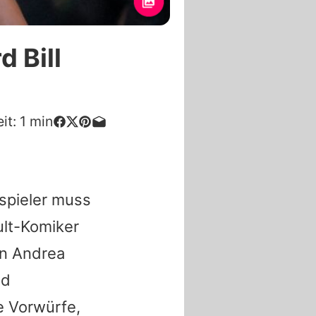
d Bill
it:
1
min
uspieler muss
ult-Komiker
in
Andrea
nd
e Vorwürfe,