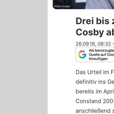
Getty Images
Drei bis 
Cosby a
26.09.18, 08:32
Das Urteil im 
definitiv ins 
bereits im Apri
Constand
2004
anschließend s