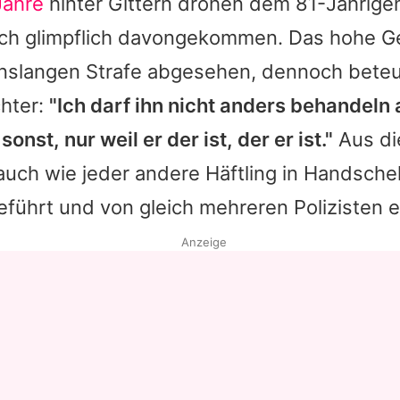
Jahre
hinter Gittern drohen dem 81-Jährige
noch glimpflich davongekommen. Das hohe Ge
enslangen Strafe abgesehen, dennoch beteu
chter:
"Ich darf ihn nicht anders behandeln 
nst, nur weil er der ist, der er ist."
Aus di
uch wie jeder andere Häftling in Handsche
eführt und von gleich mehreren Polizisten e
Anzeige