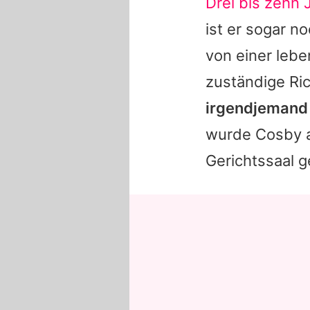
Drei bis zehn 
ist er sogar 
von einer leb
zuständige Ri
irgendjemand so
wurde Cosby a
Gerichtssaal g