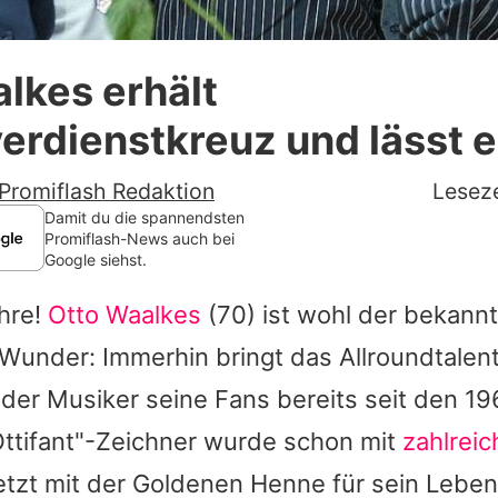
Datenschutzerklärung
lkes erhält
Nutzungsbedingungen
rdienstkreuz und lässt es
Utiq verwalten
Promiflash Redaktion
Leseze
Damit du die spannendsten
Promiflash-News auch bei
Google siehst.
hre!
Otto Waalkes
(70) ist wohl der bekannt
 Wunder: Immerhin bringt das Allroundtalent
oder Musiker seine Fans bereits seit den 1
Ottifant"-Zeichner wurde schon mit
zahlreic
etzt mit der Goldenen Henne für sein Leben