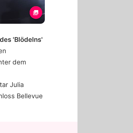
des 'Blödelns'
len
nter dem
8
Star
Julia
hloss Bellevue