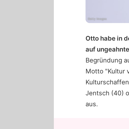
Getty Images
Otto habe in 
auf ungeahnte
Begründung au
Motto "Kultur 
Kulturschaffen
Jentsch
(40) 
aus.