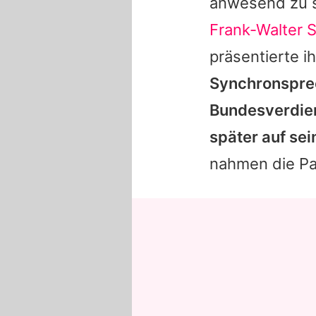
anwesend zu s
Frank-Walter 
präsentierte 
Synchronsprec
Bundesverdien
später auf se
nahmen die Pan