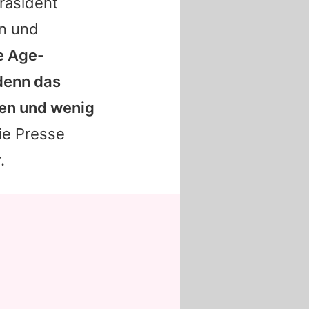
räsident
en und
e Age
-
denn das
den und wenig
ie Presse
.