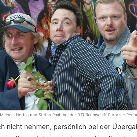
Michael Herbig und Stefan Raab bei der "(T) Raumschiff Surprise: Peri
ich nicht nehmen, persönlich bei der Übergab