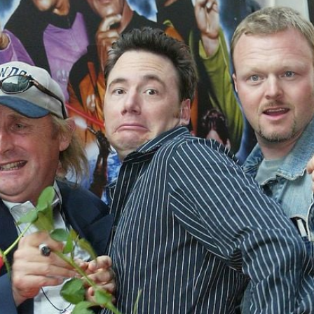
Filme & Serien
Lifestyle
Familie & Liebe
Promiflash Exklusiv
Alle Themen auf Promiflash
Jobs
App runterladen
Team
Redaktionelle Richtlinien
Impressum