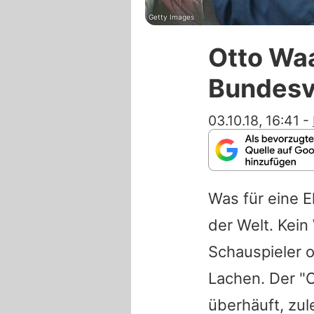
Getty Images
Otto Waa
Bundesve
03.10.18, 16:41
-
Was für eine E
der Welt. Kein
Schauspieler 
Lachen. Der "
überhäuft, zul