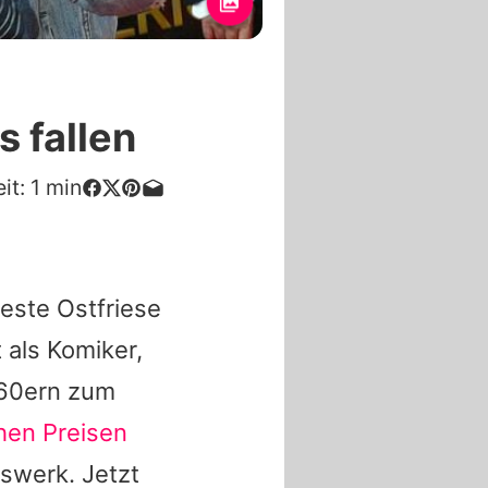
 fallen
it:
1
min
este Ostfriese
 als Komiker,
960ern zum
hen Preisen
swerk. Jetzt