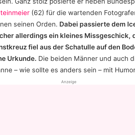
ein. Ganz stolz posierte er neben Bundesp
Steinmeier
(62) für die wartenden Fotograf
ihnen seinen Orden.
Dabei passierte dem
Ic
her allerdings ein kleines Missgeschick, 
stkreuz fiel aus der Schatulle auf den Bo
ine Urkunde.
Die beiden Männer und auch d
ne – wie sollte es anders sein – mit Humor
Anzeige