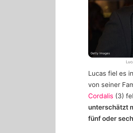
Getty Images
Luc
Lucas
fiel es 
von seiner Fam
Cordalis
(3) fe
unterschätzt m
fünf oder sec