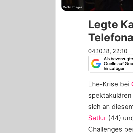
Getty Images
Legte Ka
Telefona
04.10.18, 22:10
-
Ehe-Krise bei
spektakulären
sich an diese
Setlur
(44) un
Challenges be