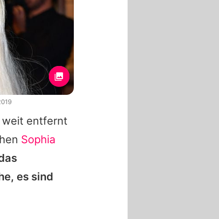
2019
 weit entfernt
chen
Sophia
 das
he, es sind