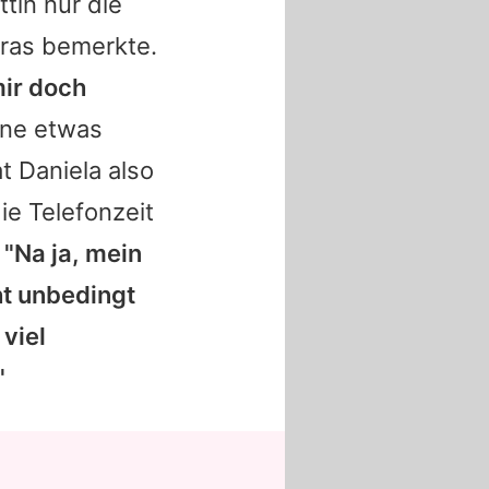
tin nur die
eras bemerkte.
mir doch
nine etwas
 Daniela also
ie Telefonzeit
:
"Na ja, mein
ht unbedingt
viel
"