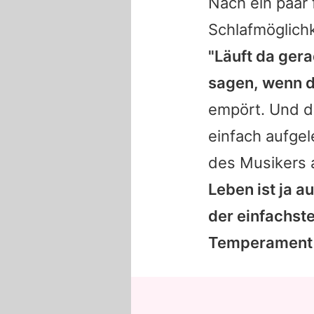
Nach ein paar 
Schlafmöglichk
"Läuft da ger
sagen, wenn d
empört. Und d
einfach aufgel
des Musikers a
Leben ist ja a
der einfachste
Temperament un