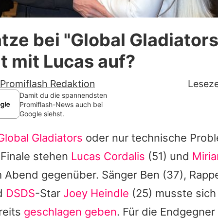
Datenschutzerklärung
tze bei "Global Gladiators
Nutzungsbedingungen
t mit Lucas auf?
Utiq verwalten
Promiflash Redaktion
Leseze
Damit du die spannendsten
Promiflash-News auch bei
Google siehst.
Global Gladiators
oder nur technische Prob
 Finale stehen
Lucas Cordalis
(51) und
Miria
m Abend gegenüber. Sänger
Ben
(37), Rapp
d
DSDS
-Star
Joey Heindle
(25) musste sich 
reits
geschlagen geben
. Für die Endgegner