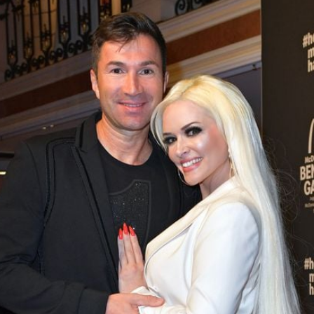
Filme & Serien
Lifestyle
Familie & Liebe
Promiflash Exklusiv
Alle Themen auf Promiflash
Jobs
App runterladen
Team
Redaktionelle Richtlinien
Impressum