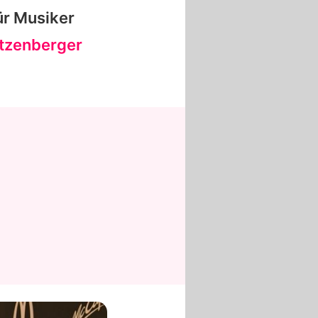
ür Musiker
atzenberger