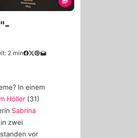
"-
it:
2
min
leme? In einem
m Höller
(31)
erin
Sabrina
in zwei
 standen vor