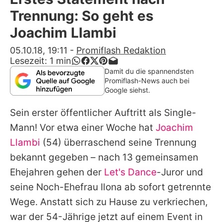
Alle Themen auf Promiflash
Trennung: So geht es
Jobs
Joachim Llambi
App runterladen
05.10.18, 19:11
-
Promiflash Redaktion
Lesezeit:
1
min
Team
Damit du die spannendsten
Promiflash-News auch bei
Redaktionelle Richtlinien
Google siehst.
Sein erster öffentlicher Auftritt als Single-
Impressum
Mann! Vor etwa einer Woche hat
Joachim
Datenschutzerklärung
Llambi
(54) überraschend seine Trennung
Nutzungsbedingungen
bekannt gegeben – nach 13 gemeinsamen
Ehejahren gehen der
Let's Dance
-Juror und
Utiq verwalten
seine Noch-Ehefrau Ilona ab sofort
getrennte
Wege
. Anstatt sich zu Hause zu verkriechen,
war der 54-Jährige jetzt auf einem Event in