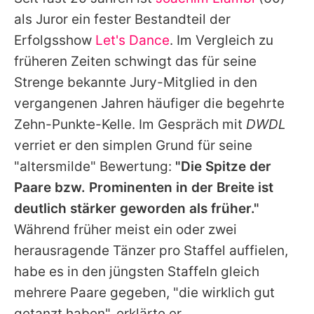
Alle Themen auf Promiflash
als Juror ein fester Bestandteil der
Jobs
Erfolgsshow
Let's Dance
. Im Vergleich zu
früheren Zeiten schwingt das für seine
App runterladen
Strenge bekannte Jury-Mitglied in den
Team
vergangenen Jahren häufiger die begehrte
Zehn-Punkte-Kelle. Im Gespräch mit
DWDL
Redaktionelle Richtlinien
verriet er den simplen Grund für seine
Impressum
"altersmilde" Bewertung:
"Die Spitze der
Paare bzw. Prominenten in der Breite ist
Datenschutzerklärung
deutlich stärker geworden als früher."
Nutzungsbedingungen
Während früher meist ein oder zwei
Utiq verwalten
herausragende Tänzer pro Staffel auffielen,
habe es in den jüngsten Staffeln gleich
mehrere Paare gegeben, "die wirklich gut
getanzt haben", erklärte er.