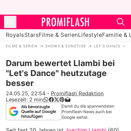
Royals
Stars
Filme & Serien
Lifestyle
Familie & 
FILME & SERIEN
SHOWS & SONSTIGE
LET'S DANCE
D
Royals
Darum bewertet Llambi bei
Stars
"Let's Dance" heutzutage
Filme & Serien
besser
Lifestyle
24.05.25, 22:54
-
Promiflash Redaktion
Lesezeit:
2
min
Familie & Liebe
Damit du die spannendsten
Promiflash-News auch bei
Promiflash Exklusiv
Google siehst.
Seit fast 20 Jahren ist
Joachim Llambi
(60)