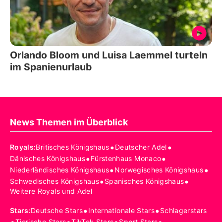
Orlando Bloom und Luisa Laemmel turteln
im Spanienurlaub
News Themen im Überblick
•
•
Royals
:
Britisches Königshaus
Deutscher Adel
•
•
Dänisches Königshaus
Fürstenhaus Monaco
•
•
Niederländisches Königshaus
Norwegisches Königshaus
•
•
Schwedisches Königshaus
Spanisches Königshaus
Weitere Royals und Adel
•
•
Stars
:
Deutsche Stars
Internationale Stars
Schlagerstars
Tierische Stars
TikTok Stars
Sport Stars