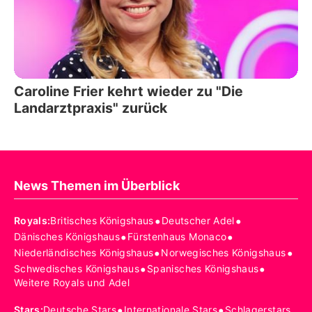
Caroline Frier kehrt wieder zu "Die
Landarztpraxis" zurück
News Themen im Überblick
•
•
Royals
:
Britisches Königshaus
Deutscher Adel
•
•
Dänisches Königshaus
Fürstenhaus Monaco
•
•
Niederländisches Königshaus
Norwegisches Königshaus
•
•
Schwedisches Königshaus
Spanisches Königshaus
Weitere Royals und Adel
•
•
Stars
:
Deutsche Stars
Internationale Stars
Schlagerstars