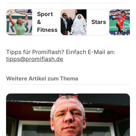
Sport
&
Stars
Fitness
Tipps für Promiflash? Einfach E-Mail an:
tipps@promiflash.de
Weitere Artikel zum Thema