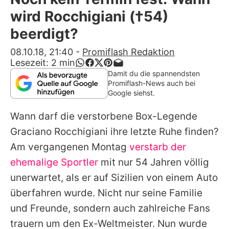
Alle Themen auf Promiflash
wird Rocchigiani (†54)
Jobs
beerdigt?
App runterladen
08.10.18, 21:40
-
Promiflash Redaktion
Lesezeit:
2
min
Team
Damit du die spannendsten
Promiflash-News auch bei
Redaktionelle Richtlinien
Google siehst.
Wann darf die verstorbene Box-Legende
Impressum
Graciano Rocchigiani
ihre letzte Ruhe finden?
Datenschutzerklärung
Am vergangenen Montag
verstarb der
Nutzungsbedingungen
ehemalige Sportler
mit nur 54 Jahren völlig
unerwartet, als er auf Sizilien von einem Auto
Utiq verwalten
überfahren wurde. Nicht nur seine Familie
und Freunde, sondern auch zahlreiche Fans
trauern um den Ex-Weltmeister. Nun wurde