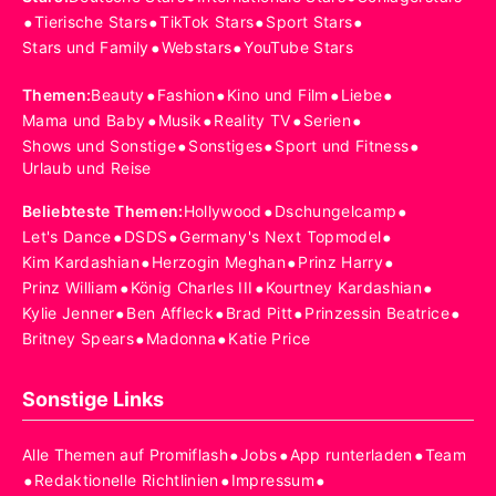
•
•
•
•
Tierische Stars
TikTok Stars
Sport Stars
•
•
Stars und Family
Webstars
YouTube Stars
•
•
•
•
Themen
:
Beauty
Fashion
Kino und Film
Liebe
•
•
•
•
Mama und Baby
Musik
Reality TV
Serien
•
•
•
Shows und Sonstige
Sonstiges
Sport und Fitness
Urlaub und Reise
•
•
Beliebteste Themen
:
Hollywood
Dschungelcamp
•
•
•
Let's Dance
DSDS
Germany's Next Topmodel
•
•
•
Kim Kardashian
Herzogin Meghan
Prinz Harry
•
•
•
Prinz William
König Charles III
Kourtney Kardashian
•
•
•
•
Kylie Jenner
Ben Affleck
Brad Pitt
Prinzessin Beatrice
•
•
Britney Spears
Madonna
Katie Price
Sonstige Links
•
•
•
Alle Themen auf Promiflash
Jobs
App runterladen
Team
•
•
•
Redaktionelle Richtlinien
Impressum