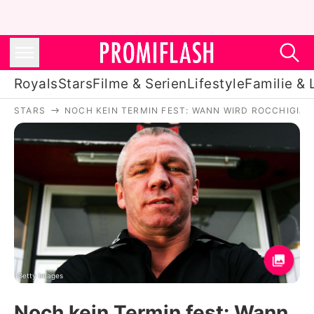
Royals
Stars
Filme & Serien
Lifestyle
Familie & 
STARS
NOCH KEIN TERMIN FEST: WANN WIRD ROCCHIGIANI
Royals
Stars
Filme & Serien
Lifestyle
Familie & Liebe
Promiflash Exklusiv
Getty Images
Noch kein Termin fest: Wann