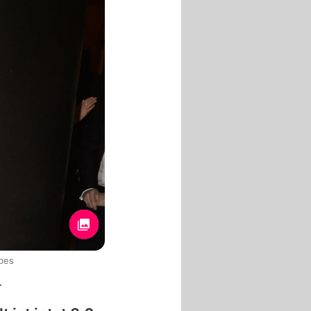
obes
r