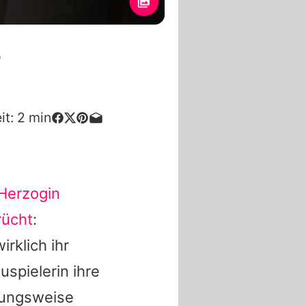
-
it:
2
min
Herzogin
rücht
:
irklich ihr
spielerin ihre
hungsweise