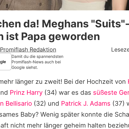
Datenschutzerklärung
hen da! Meghans "Suits"
Nutzungsbedingungen
 ist Papa geworden
Utiq verwalten
Promiflash Redaktion
Leseze
Damit du die spannendsten
Promiflash-News auch bei
Google siehst.
 mehr länger zu zweit! Bei der Hochzeit von
und
Prinz Harry
(34) war es das
süßeste Ge
n Bellisario
(32) und
Patrick J. Adams
(37) w
sames Baby? Wenig später konnte die Schau
ft nicht mehr länger geheim halten bezie