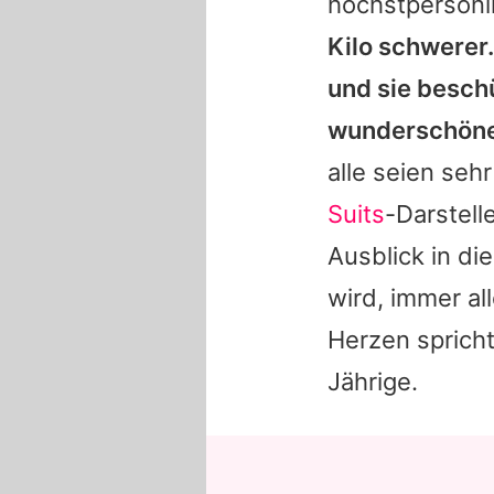
höchstpersönl
Kilo schwerer.
und sie besch
wunderschönen
alle seien seh
Suits
-Darstell
Ausblick in di
wird, immer al
Herzen spricht
Jährige.