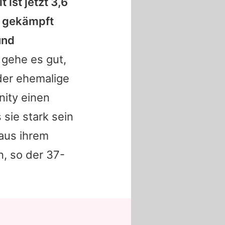
t ist jetzt 3,6
re gekämpft
und
gehe es gut,
 der ehemalige
nity einen
 sie stark sein
 aus ihrem
n, so der 37-