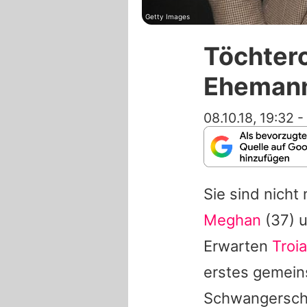
Getty Images
Töchterc
Ehemann
08.10.18, 19:32
-
Sie sind nicht
Meghan
(37) 
Erwarten
Troia
erstes gemein
Schwangerscha