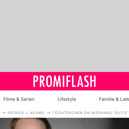
Filme & Serien
Lifestyle
Familie & Lie
PATRICK J. ADAMS
TÖCHTERCHEN DA! MEGHANS "SUITS
Royals
Stars