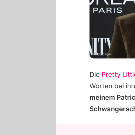
Getty Images
Die
Pretty Littl
Worten bei ihr
meinem Patric
Schwangerscha