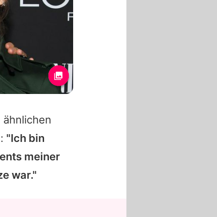
 ähnlichen
u:
"Ich bin
ents meiner
e war."