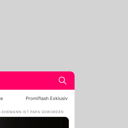
be
Promiflash Exklusiv
"-EHEMANN IST PAPA GEWORDEN