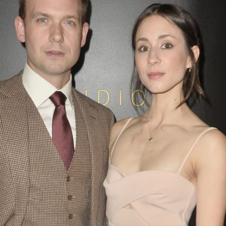
Filme & Serien
Lifestyle
Familie & Liebe
Promiflash Exklusiv
Alle Themen auf Promiflash
Jobs
App runterladen
Team
Redaktionelle Richtlinien
Impressum