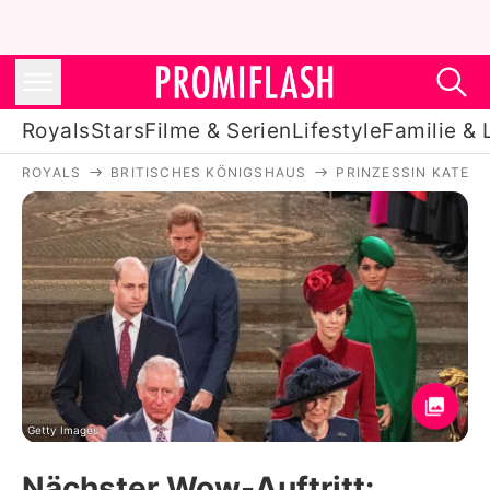
Royals
Stars
Filme & Serien
Lifestyle
Familie & 
ROYALS
BRITISCHES KÖNIGSHAUS
PRINZESSIN KATE
Royals
Stars
Filme & Serien
Lifestyle
Familie & Liebe
Promiflash Exklusiv
Getty Images
Nächster Wow-Auftritt: