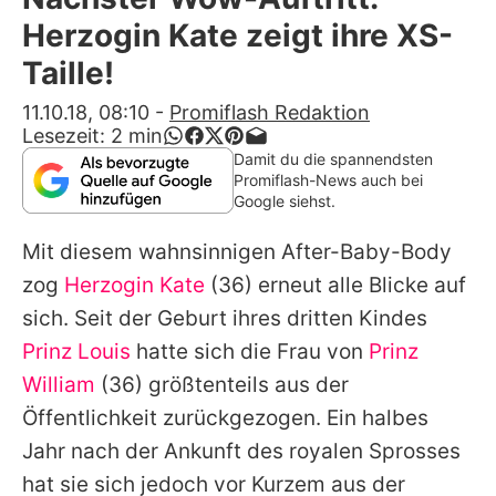
Alle Themen auf Promiflash
Herzogin Kate zeigt ihre XS-
Jobs
Taille!
App runterladen
11.10.18, 08:10
-
Promiflash Redaktion
Lesezeit:
2
min
Team
Damit du die spannendsten
Promiflash-News auch bei
Redaktionelle Richtlinien
Google siehst.
Mit diesem wahnsinnigen After-Baby-Body
Impressum
zog
Herzogin Kate
(36) erneut alle Blicke auf
Datenschutzerklärung
sich. Seit der Geburt ihres dritten Kindes
Nutzungsbedingungen
Prinz Louis
hatte sich die Frau von
Prinz
William
(36) größtenteils aus der
Utiq verwalten
Öffentlichkeit zurückgezogen. Ein halbes
Jahr nach der Ankunft des royalen Sprosses
hat sie sich jedoch vor Kurzem aus der