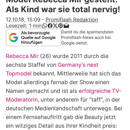
Alle Themen auf Promiflash
Als Kind war sie total nervig!
Jobs
12.10.18, 15:09
-
Promiflash Redaktion
Lesezeit:
1
min
App runterladen
Damit du die spannendsten
Promiflash-News auch bei
Team
Google siehst.
Redaktionelle Richtlinien
Rebecca Mir
(26) wurde 2011 durch die
sechste Staffel von
Germany's next
Impressum
Topmodel
bekannt. Mittlerweile hat sich das
Datenschutzerklärung
Model allerdings fernab der Show einen
Namen gemacht und ist als
erfolgreiche TV-
Nutzungsbedingungen
Moderatorin
, unter anderem für "taff", in der
Utiq verwalten
deutschen Medienlandschaft unterwegs. Bei
einem Fernsehauftritt gab die Beauty jetzt
ein witziges Detail aus ihrer Kindheit preis: