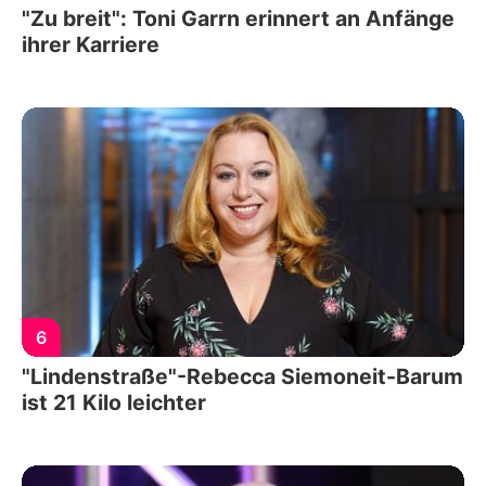
"Zu breit": Toni Garrn erinnert an Anfänge
ihrer Karriere
6
"Lindenstraße"-Rebecca Siemoneit-Barum
ist 21 Kilo leichter