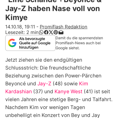
Alle Themen auf Promiflash
Jay-Z haben Nase voll von
Jobs
Kimye
App runterladen
14.10.18, 19:11
-
Promiflash Redaktion
Lesezeit:
2
min
Team
Damit du die spannendsten
Promiflash-News auch bei
Redaktionelle Richtlinien
Google siehst.
Jetzt ziehen sie den endgültigen
Impressum
Schlussstrich: Die freundschaftliche
Datenschutzerklärung
Beziehung zwischen den Power-Pärchen
Nutzungsbedingungen
Beyoncé
und
Jay-Z
(48) sowie
Kim
Kardashian
(37) und
Kanye West
(41) ist seit
Utiq verwalten
vielen Jahren eine stetige Berg- und Talfahrt.
Nachdem Kim vor wenigen Tagen
unbehelligt ein
Konzert von Bey und Jay