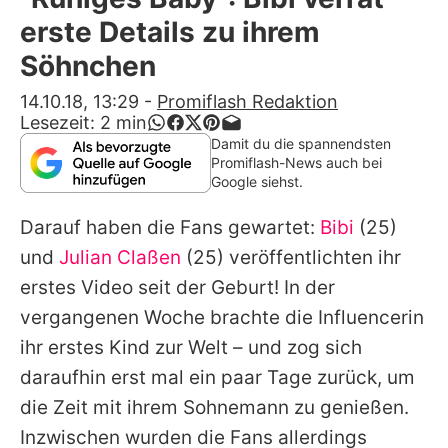
Alle Themen auf Promiflash
erste Details zu ihrem
Jobs
Söhnchen
App runterladen
14.10.18, 13:29
-
Promiflash Redaktion
Lesezeit:
2
min
Team
Damit du die spannendsten
Promiflash-News auch bei
Redaktionelle Richtlinien
Google siehst.
Darauf haben die Fans gewartet:
Bibi
(25)
Impressum
und
Julian Claßen
(25) veröffentlichten ihr
Datenschutzerklärung
erstes Video seit der Geburt! In der
Nutzungsbedingungen
vergangenen Woche brachte die Influencerin
ihr erstes Kind zur Welt – und zog sich
Utiq verwalten
daraufhin erst mal ein paar Tage zurück, um
die Zeit mit ihrem Sohnemann zu genießen.
Inzwischen wurden die Fans allerdings