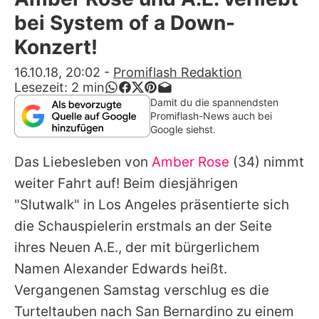
Alle Themen auf Promiflash
bei System of a Down-
Jobs
Konzert!
App runterladen
16.10.18, 20:02
-
Promiflash Redaktion
Lesezeit:
2
min
Team
Damit du die spannendsten
Promiflash-News auch bei
Redaktionelle Richtlinien
Google siehst.
Das Liebesleben von
Amber Rose
(34) nimmt
Impressum
weiter Fahrt auf! Beim diesjährigen
Datenschutzerklärung
"Slutwalk" in Los Angeles präsentierte sich
Nutzungsbedingungen
die Schauspielerin erstmals an der Seite
ihres Neuen A.E., der mit bürgerlichem
Utiq verwalten
Namen Alexander Edwards heißt.
Vergangenen Samstag verschlug es die
Turteltauben nach San Bernardino zu einem