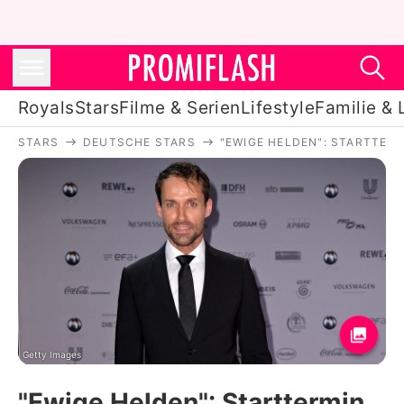
Royals
Stars
Filme & Serien
Lifestyle
Familie & 
STARS
DEUTSCHE STARS
"EWIGE HELDEN": STARTTERM
Royals
Stars
Filme & Serien
Lifestyle
Familie & Liebe
Promiflash Exklusiv
Getty Images
"Ewige Helden": Starttermin