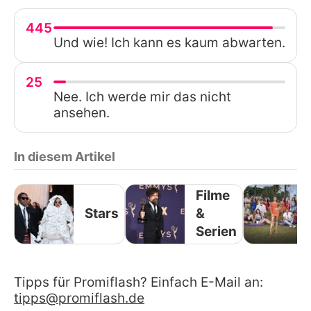
445
Und wie! Ich kann es kaum abwarten.
25
Nee. Ich werde mir das nicht
ansehen.
In diesem Artikel
Filme
Stars
&
Serien
Tipps für Promiflash? Einfach E-Mail an:
tipps@promiflash.de