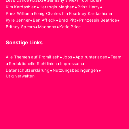
•
•
•
Let's Dance
DSDS
Germany's Next Topmodel
•
•
•
Kim Kardashian
Herzogin Meghan
Prinz Harry
•
•
•
Prinz William
König Charles III
Kourtney Kardashian
•
•
•
•
Kylie Jenner
Ben Affleck
Brad Pitt
Prinzessin Beatrice
•
•
Britney Spears
Madonna
Katie Price
Sonstige Links
•
•
•
Alle Themen auf Promiflash
Jobs
App runterladen
Team
•
•
•
Redaktionelle Richtlinien
Impressum
•
•
Datenschutzerklärung
Nutzungsbedingungen
Utiq verwalten