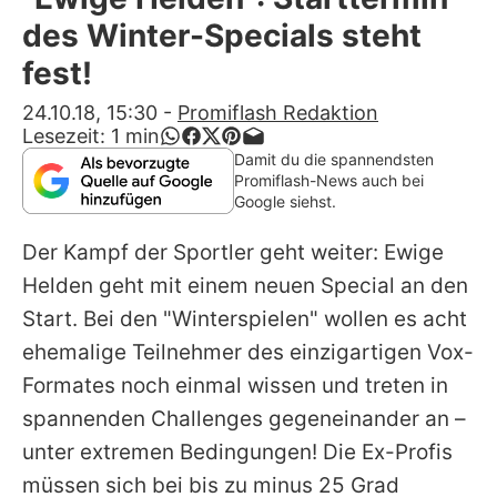
Alle Themen auf Promiflash
des Winter-Specials steht
Jobs
fest!
App runterladen
24.10.18, 15:30
-
Promiflash Redaktion
Lesezeit:
1
min
Team
Damit du die spannendsten
Promiflash-News auch bei
Redaktionelle Richtlinien
Google siehst.
Der Kampf der Sportler geht weiter:
Ewige
Impressum
Helden
geht mit einem neuen Special an den
Datenschutzerklärung
Start. Bei den "Winterspielen" wollen es acht
Nutzungsbedingungen
ehemalige Teilnehmer des einzigartigen Vox-
Formates noch einmal wissen und treten in
Utiq verwalten
spannenden Challenges gegeneinander an –
unter extremen Bedingungen! Die Ex-Profis
müssen sich bei bis zu minus 25 Grad