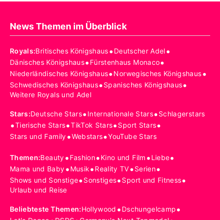
News Themen im Überblick
•
•
Royals
:
Britisches Königshaus
Deutscher Adel
•
•
Dänisches Königshaus
Fürstenhaus Monaco
•
•
Niederländisches Königshaus
Norwegisches Königshaus
•
•
Schwedisches Königshaus
Spanisches Königshaus
Weitere Royals und Adel
•
•
Stars
:
Deutsche Stars
Internationale Stars
Schlagerstars
•
•
•
•
Tierische Stars
TikTok Stars
Sport Stars
•
•
Stars und Family
Webstars
YouTube Stars
•
•
•
•
Themen
:
Beauty
Fashion
Kino und Film
Liebe
•
•
•
•
Mama und Baby
Musik
Reality TV
Serien
•
•
•
Shows und Sonstige
Sonstiges
Sport und Fitness
Urlaub und Reise
•
•
Beliebteste Themen
:
Hollywood
Dschungelcamp