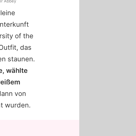
er Abbey
leine
Unterkunft
sity of the
utfit, das
en staunen.
e, wählte
weißem
dann von
ht wurden.