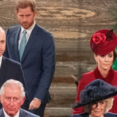
Filme & Serien
Lifestyle
Familie & Liebe
Promiflash Exklusiv
Alle Themen auf Promiflash
Jobs
App runterladen
Team
Redaktionelle Richtlinien
Impressum