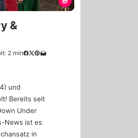
y &
it:
2
min
4) und
t! Bereits seit
 Down Under
s-News ist es
uchansatz in