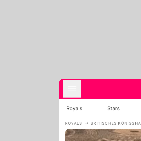
Royals
Stars
ROYALS
BRITISCHES KÖNIGSH