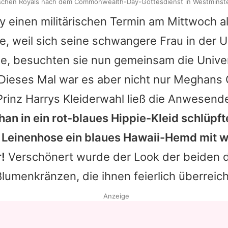
tischen Royals nach dem Commonwealth-Day-Gottesdienst in Westminst
 einen militärischen Termin am Mittwoch al
te, weil sich seine schwangere Frau in der 
e, besuchten sie nun gemeinsam die Univer
 Dieses Mal war es aber nicht nur Meghans O
Prinz Harrys
Kleiderwahl ließ die Anwesend
n in ein rot-blaues Hippie-Kleid schlüpft
r Leinenhose ein blaues Hawaii-Hemd mit 
!
Verschönert wurde der Look der beiden 
 Blumenkränzen, die ihnen feierlich überreic
Anzeige