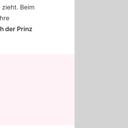
 zieht. Beim
ihre
ch der
Prinz