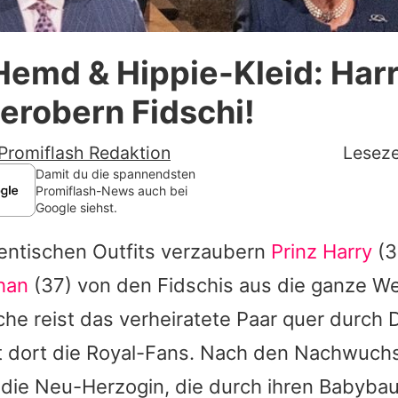
Datenschutzerklärung
emd & Hippie-Kleid: Harr
Nutzungsbedingungen
erobern Fidschi!
Utiq verwalten
Promiflash Redaktion
Leseze
Damit du die spannendsten
Promiflash-News auch bei
Google siehst.
hentischen Outfits verzaubern
Prinz Harry
(3
han
(37) von den Fidschis aus die ganze Wel
che reist das verheiratete Paar quer durch
t dort die Royal-Fans. Nach den Nachwuch
 die Neu-Herzogin, die durch ihren Babyba