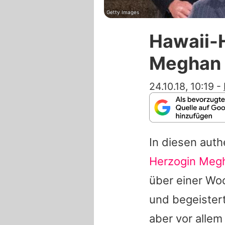
Getty Images
Hawaii-H
Meghan 
24.10.18, 10:19
-
In diesen aut
Herzogin Meg
über einer Wo
und begeister
aber vor allem