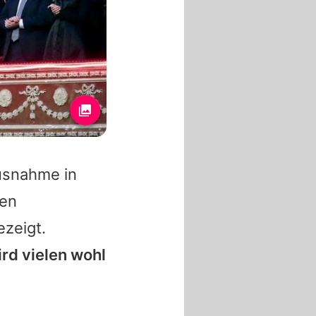
usnahme in
den
zeigt.
rd vielen wohl