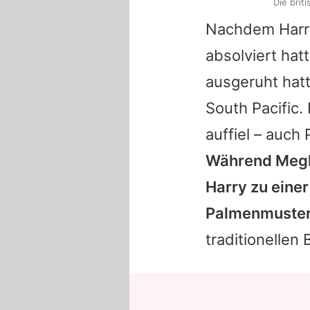
Die bri
Nachdem Harry
absolviert hat
ausgeruht hatt
South Pacific.
auffiel – auch
Während Megha
Harry zu eine
Palmenmuster
traditionellen