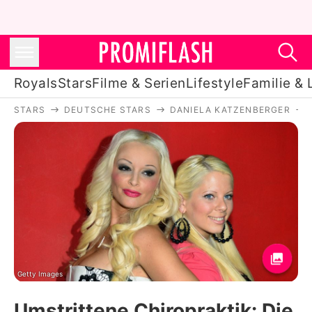
Royals
Stars
Filme & Serien
Lifestyle
Familie & 
STARS
DEUTSCHE STARS
DANIELA KATZENBERGER
Royals
Stars
Filme & Serien
Lifestyle
Familie & Liebe
Promiflash Exklusiv
Getty Images
Umstrittene Chiropraktik: Die