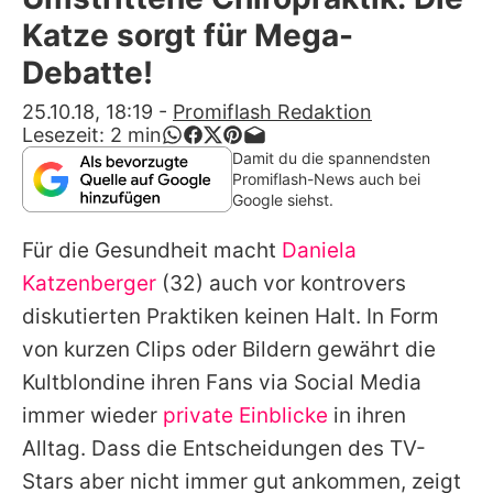
Alle Themen auf Promiflash
Katze sorgt für Mega-
Jobs
Debatte!
App runterladen
25.10.18, 18:19
-
Promiflash Redaktion
Lesezeit:
2
min
Team
Damit du die spannendsten
Promiflash-News auch bei
Redaktionelle Richtlinien
Google siehst.
Für die Gesundheit macht
Daniela
Impressum
Katzenberger
(32) auch vor kontrovers
Datenschutzerklärung
diskutierten Praktiken keinen Halt. In Form
Nutzungsbedingungen
von kurzen Clips oder Bildern gewährt die
Kultblondine ihren Fans via Social Media
Utiq verwalten
immer wieder
private Einblicke
in ihren
Alltag. Dass die Entscheidungen des TV-
Stars aber nicht immer gut ankommen, zeigt