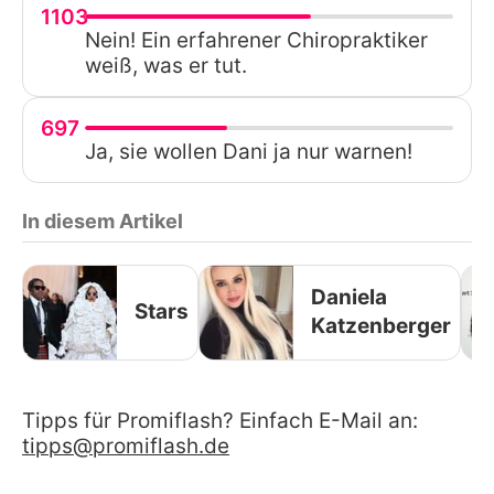
1103
Nein! Ein erfahrener Chiropraktiker
weiß, was er tut.
697
Ja, sie wollen Dani ja nur warnen!
In diesem Artikel
Daniela
Stars
Katzenberger
Tipps für Promiflash? Einfach E-Mail an:
tipps@promiflash.de