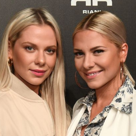
Filme & Serien
Lifestyle
Familie & Liebe
Promiflash Exklusiv
Alle Themen auf Promiflash
Jobs
App runterladen
Team
Redaktionelle Richtlinien
Impressum