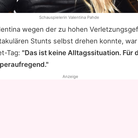
Schauspielerin Valentina Pahde
lentina
wegen der zu hohen Verletzungsgefa
ktakulären Stunts selbst drehen konnte, war
et-Tag:
"Das ist keine Alltagssituation. Für
uperaufregend."
Anzeige