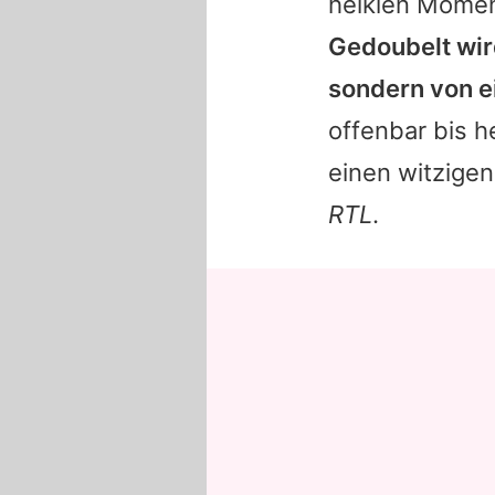
heiklen Momen
Gedoubelt wird
sondern von 
offenbar bis h
einen witzige
RTL
.