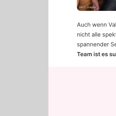
Getty Images
Auch wenn
Va
nicht alle spe
spannender S
Team ist es s