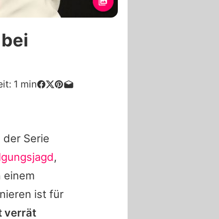
 bei
it:
1
min
 der Serie
olgungsjagd
,
in einem
ieren ist für
t verrät