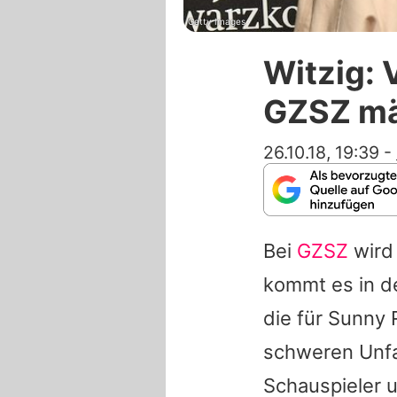
Getty Images
Witzig: 
GZSZ mä
26.10.18, 19:39
-
Bei
GZSZ
wird 
kommt es in d
die für Sunny 
schweren Unfal
Schauspieler 