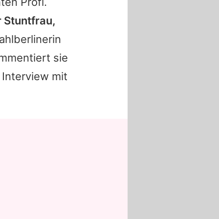
en Profi.
r Stuntfrau,
hlberlinerin
mmentiert sie
Interview mit