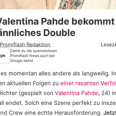
Datenschutzerklärung
Valentina Pahde bekommt
Nutzungsbedingungen
nnliches Double
Utiq verwalten
Promiflash Redaktion
Leseze
Damit du die spannendsten
Promiflash-News auch bei
Google siehst.
es momentan alles andere als langweilig. In
en aktuellen Folgen zu
einer rasanten Verf
Richter (gespielt von
Valentina Pahde
, 24) 
l endet. Solch eine Szene perfekt zu inszen
und Crew eine echte Herausforderung.
Jetz