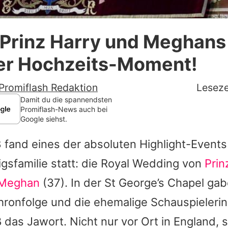
Datenschutzerklärung
 Prinz Harry und Meghans
Nutzungsbedingungen
er Hochzeits-Moment!
Utiq verwalten
Promiflash Redaktion
Leseze
Damit du die spannendsten
Promiflash-News auch bei
Google siehst.
 fand eines der absoluten Highlight-Event
igsfamilie statt: die Royal Wedding von
Prin
 Meghan
(37). In der St George’s Chapel gab
hronfolge und die ehemalige Schauspielerin
das Jawort. Nicht nur vor Ort in England, 