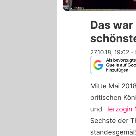
Getty Images
Das war
schönst
27.10.18, 19:02
-
Mitte Mai 2018
britischen Kön
und
Herzogin
Sechste der T
standesgemäß 