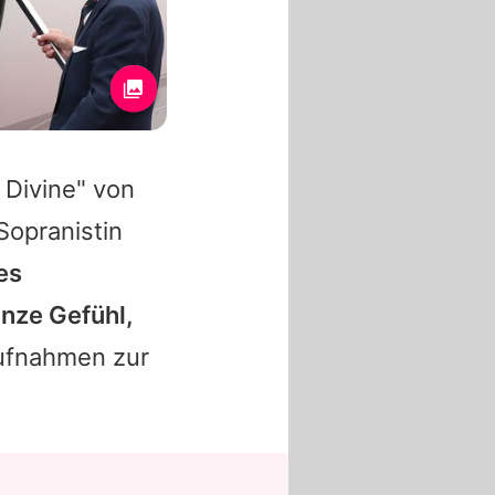
 Divine" von
Sopranistin
es
anze Gefühl,
Aufnahmen zur