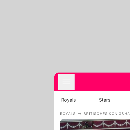
Royals
Stars
ROYALS
BRITISCHES KÖNIGSH