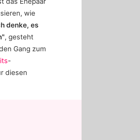
st das Ehepaar
sieren, wie
ich denke, es
n"
, gesteht
f den Gang zum
its
-
ür diesen