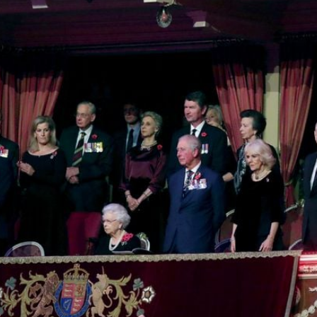
Filme & Serien
Lifestyle
Familie & Liebe
Promiflash Exklusiv
Alle Themen auf Promiflash
Jobs
App runterladen
Team
Redaktionelle Richtlinien
Impressum