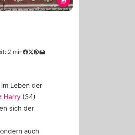
it:
2
min
s im Leben der
z Harry
(34)
en sich der
sondern auch