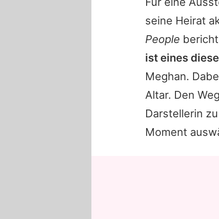
Für eine Ausst
seine Heirat a
People
bericht
ist eines dies
Meghan. Dabei
Altar. Den Weg
Darstellerin z
Moment auswä