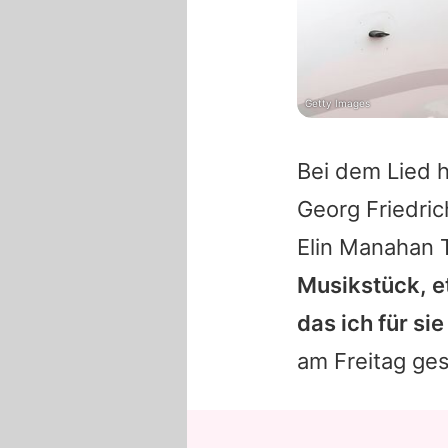
Getty Images
Bei dem Lied h
Georg Friedri
Elin Manahan
Musikstück, e
das ich für s
am Freitag ges