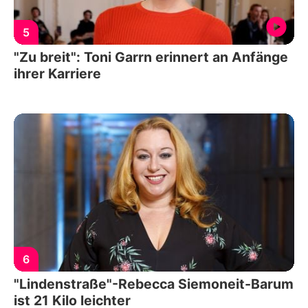
5
"Zu breit": Toni Garrn erinnert an Anfänge
ihrer Karriere
6
"Lindenstraße"-Rebecca Siemoneit-Barum
ist 21 Kilo leichter