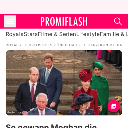
Royals
Stars
Filme & Serien
Lifestyle
Familie & 
ROYALS
BRITISCHES KÖNIGSHAUS
HERZOGIN MEGHAN
Royals
Stars
Filme & Serien
Lifestyle
Familie & Liebe
Promiflash Exklusiv
Getty Images
So gewann Meghan die