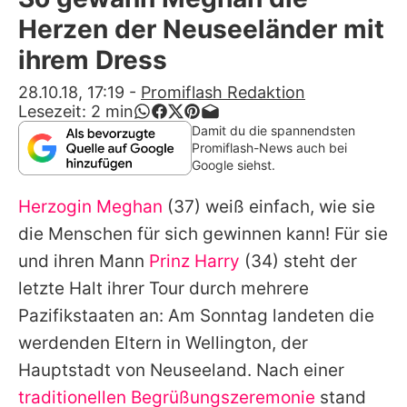
Alle Themen auf Promiflash
Herzen der Neuseeländer mit
Jobs
ihrem Dress
App runterladen
28.10.18, 17:19
-
Promiflash Redaktion
Lesezeit:
2
min
Team
Damit du die spannendsten
Promiflash-News auch bei
Redaktionelle Richtlinien
Google siehst.
Herzogin Meghan
(37) weiß einfach, wie sie
Impressum
die Menschen für sich gewinnen kann! Für sie
Datenschutzerklärung
und ihren Mann
Prinz Harry
(34) steht der
Nutzungsbedingungen
letzte Halt ihrer Tour durch mehrere
Pazifikstaaten an: Am Sonntag landeten die
Utiq verwalten
werdenden Eltern in Wellington, der
Hauptstadt von Neuseeland. Nach einer
traditionellen Begrüßungszeremonie
stand