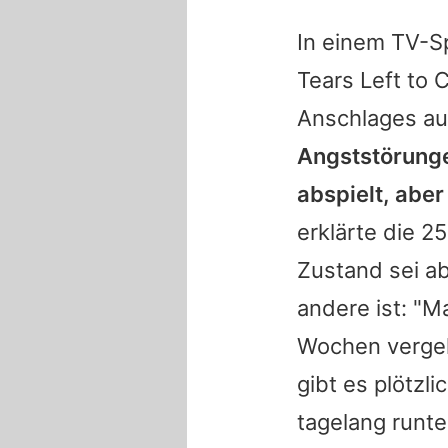
In einem TV-S
Tears Left to 
Anschlages au
Angststörunge
abspielt, aber
erklärte die 2
Zustand sei ab
andere ist: "
Wochen vergeh
gibt es plötzl
tagelang runter