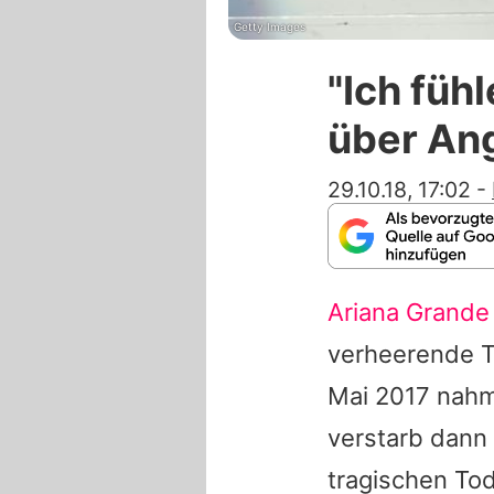
Getty Images
"Ich füh
über An
29.10.18, 17:02
-
Ariana Grande
verheerende Te
Mai 2017 nahm
verstarb dann
tragischen Tod