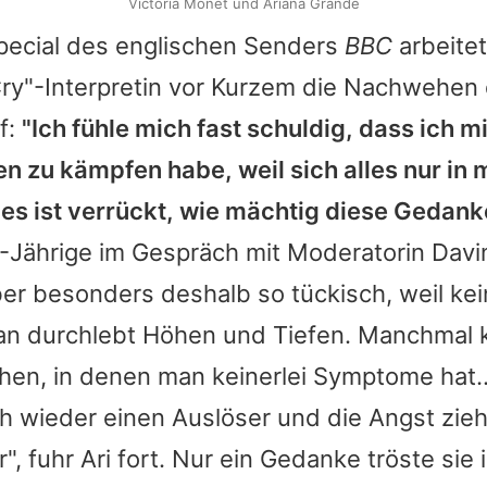
Victoria Monét und Ariana Grande
pecial des englischen Senders
BBC
arbeitet
Cry"-Interpretin vor Kurzem die Nachwehen
f:
"Ich fühle mich fast schuldig, dass ich mi
n zu kämpfen habe, weil sich alles nur in
 es ist verrückt, wie mächtig diese Gedank
5-Jährige im Gespräch mit Moderatorin Davin
er besonders deshalb so tückisch, weil kei
Man durchlebt Höhen und Tiefen. Manchmal
en, in denen man keinerlei Symptome hat.
ich wieder einen Auslöser und die Angst zieh
", fuhr Ari fort. Nur ein Gedanke tröste sie 