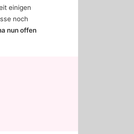
it einigen
isse noch
na nun offen