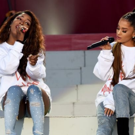
Filme & Serien
Lifestyle
Familie & Liebe
Promiflash Exklusiv
Alle Themen auf Promiflash
Jobs
App runterladen
Team
Redaktionelle Richtlinien
Impressum