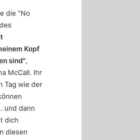
e die "No
 des
t
 meinem Kopf
en sind"
,
a McCall. Ihr
n Tag wie der
 können
.. und dann
t dich
in diesen