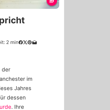
pricht
it:
2
min
s der
Manchester im
ieses Jahres
für dessen
wurde
. Ihre