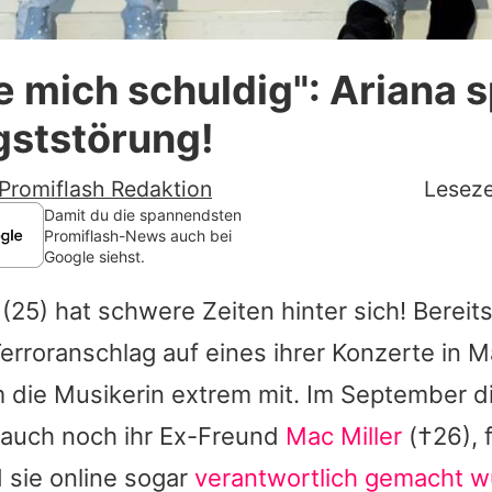
Datenschutzerklärung
le mich schuldig": Ariana s
Nutzungsbedingungen
gststörung!
Utiq verwalten
Promiflash Redaktion
Leseze
Damit du die spannendsten
Promiflash-News auch bei
Google siehst.
(25) hat schwere Zeiten hinter sich! Bereit
rroranschlag auf eines ihrer Konzerte in 
 die Musikerin extrem mit. Im September d
 auch noch ihr Ex-Freund
Mac Miller
(†26), 
 sie online sogar
verantwortlich gemacht 